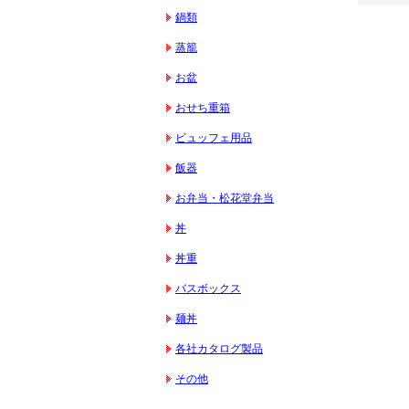
鍋類
蒸籠
お盆
おせち重箱
ビュッフェ用品
飯器
お弁当・松花堂弁当
丼
丼重
バスボックス
麺丼
各社カタログ製品
その他