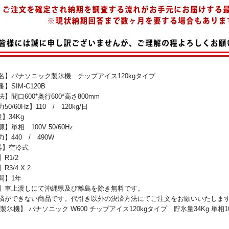
】パナソニック製氷機 チップアイス120kgタイプ
SIM-C120B
間口600*奥行600*高さ800mm
0/60Hz】110 / 120kg/日
量】34Kg
単相 100V 50/60Hz
】440 / 490W
器】空冷式
R1/2
3/4 X 2
間】1年
】車上渡しにて沖縄県及び離島を除き無料です。
済ができない商品です。代引き以外の決済方法にてご注文をお願いいたしま
製氷機】 パナソニック W600 チップアイス120kgタイプ 貯氷量34Kg 単相10