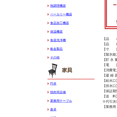
熱調理機器
ベーカリー機器
食品加工機器
保温機器
【品 名
食器洗浄機
【品 番】
板金製品
【寸 法】
【製氷能力5
その他
【貯 氷 
【電 源】
【消費電力
【凝 縮 
【給水口】
円卓
【排水口】R
【保証期
焼肉等設備
【送 料
業務用テーブル
※代引決
【業務用 
座卓