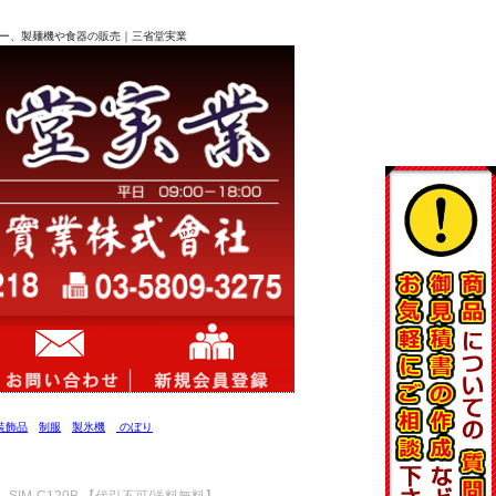
ライヤー、製麺機や食器の販売｜三省堂実業
装飾品
制服
製氷機
のぼり
 SIM-C120B 【代引不可/送料無料】