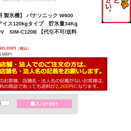
 製氷機】 パナソニック W600
イス120kgタイプ 貯氷量34Kg
0V SIM-C120B 【代引不可/送料
05,559
円（税込）
,686
Pt