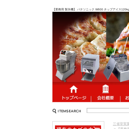
【業務用 製氷機】 パナソニック W600 チップアイス120
三省堂実
> 【業務