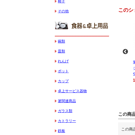
椅子
このシ
その他
碗類
皿類
れんげ
-
業務用スパイラルミ
業務用スパイラルミ
業務用電気コンベク
キサー 10L
キサー 30L
ションオーブン
ポット
HTHS10INK
HTHS30IN
STTE21
330,000円（税込）
595,100円（税込）
184,800円（税込）
カップ
卓上サービス器物
箸関連商品
ガラス類
この商
カトラリー
この商
鉄板