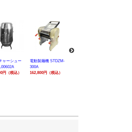
麺機 STDZM-
業務用スパイラルミ
業務用スパイラルミ
業務用電気
キサー 10L
キサー 30L
ションオー
800円（税込）
HTHS10INK
HTHS30IN
STTE21
330,000円（税込）
595,100円（税込）
184,800