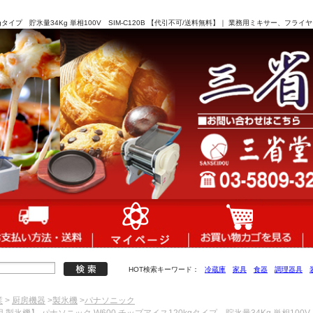
kgタイプ 貯氷量34Kg 単相100V SIM-C120B 【代引不可/送料無料】｜ 業務用ミキサー、フ
HOT検索キーワード：
冷蔵庫
家具
食器
調理器具
業
>
厨房機器
>
製氷機
>
パナソニック
用 製氷機】 パナソニック W600 チップアイス120kgタイプ 貯氷量34Kg 単相100V