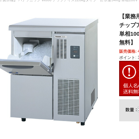
【業務用
チップア
単相10
無料】
販売価格: 4
ポイント: 3