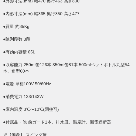
●外形寸法(mm) 幅470 奥行463 高さ800
●内形寸法(mm) 幅365 奥行350 高さ477
●質量 約35Kg
●陳列段数 3段
●有効内容積 65L
●収容能力 250ml缶126本 350ml缶81本 500mlペットボトル丸型54
本、角型60本
●電源 単相100V 50/60Hz
●消費電力 133/143W
●庫内温度 3℃〜10℃(調整可)
●付属品・他 前ガード1本、排水皿、温度計、漏電遮断器
※【備考】 スイング扉