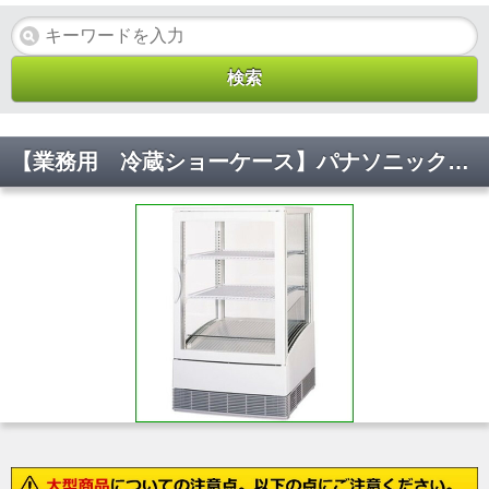
【業務用 冷蔵ショーケース】パナソニック製 幅470 [ 容積:65L・単相100V ] SMR-CZ65F W470*D463*H800(mm)【代引不可/送料無料】