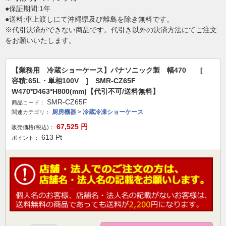
●保証期間:1年
●送料:車上渡しにて沖縄県及び離島を除き無料です。
※代引決済ができない商品です。代引き以外の決済方法にてご注文
をお願いいたします。
【業務用 冷蔵ショーケース】パナソニック製 幅470 [
容積:65L・単相100V ] SMR-CZ65F
W470*D463*H800(mm)【代引不可/送料無料】
SMR-CZ65F
商品コード：
厨房機器
>
冷蔵冷凍ショーケース
関連カテゴリ：
67,525
円
販売価格(税込)：
613
Pt
ポイント：