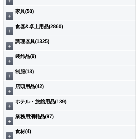
＋
家具(50)
＋
食器&卓上用品(2860)
＋
調理器具(1325)
＋
装飾品(9)
＋
制服(13)
＋
店頭用品(42)
＋
ホテル・旅館用品(139)
＋
業務用消耗品(97)
＋
食材(4)
＋