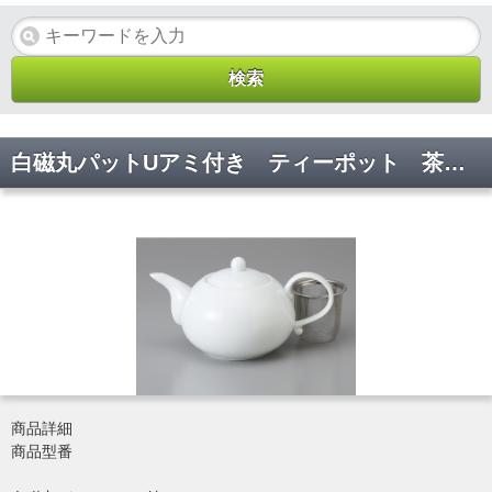
白磁丸パットUアミ付き ティーポット 茶壺 茶つぼ 587-2-45F 125*108 640cc
商品詳細
商品型番