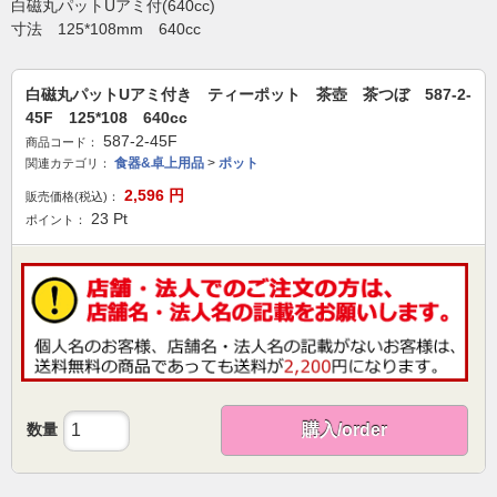
白磁丸パットUアミ付(640cc)
寸法 125*108mm 640cc
白磁丸パットUアミ付き ティーポット 茶壺 茶つぼ 587-2-
45F 125*108 640cc
587-2-45F
商品コード：
食器&卓上用品
>
ポット
関連カテゴリ：
2,596
円
販売価格(税込)：
23
Pt
ポイント：
数量
購入/order