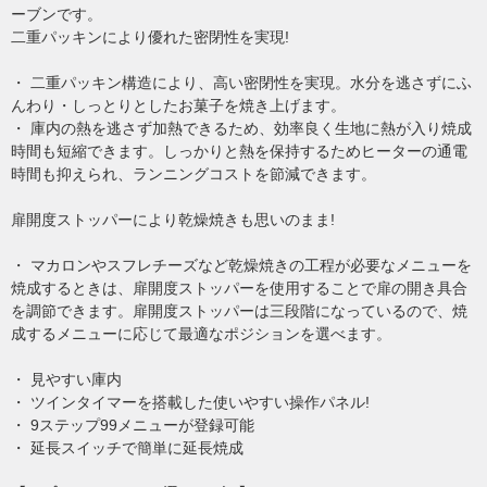
ーブンです。
二重パッキンにより優れた密閉性を実現!
・ 二重パッキン構造により、高い密閉性を実現。水分を逃さずにふ
んわり・しっとりとしたお菓子を焼き上げます。
・ 庫内の熱を逃さず加熱できるため、効率良く生地に熱が入り焼成
時間も短縮できます。しっかりと熱を保持するためヒーターの通電
時間も抑えられ、ランニングコストを節減できます。
扉開度ストッパーにより乾燥焼きも思いのまま!
・ マカロンやスフレチーズなど乾燥焼きの工程が必要なメニューを
焼成するときは、扉開度ストッパーを使用することで扉の開き具合
を調節できます。扉開度ストッパーは三段階になっているので、焼
成するメニューに応じて最適なポジションを選べます。
・ 見やすい庫内
・ ツインタイマーを搭載した使いやすい操作パネル!
・ 9ステップ99メニューが登録可能
・ 延長スイッチで簡単に延長焼成