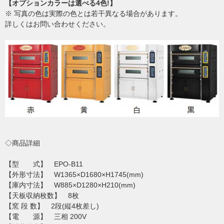
【オプションカラーは選べる4色!】
※ 写真の色は実際の色とは若干異なる場合があります。
詳しくはお問い合わせください。
◇商品詳細
【型 式】 EPO-B11
【外形寸法】 W1365×D1680×H1745(mm)
【庫内寸法】 W885×D1280×H210(mm)
【天板収納枚数】 8枚
【窯 段 数】 2段(縦4枚差し)
【電 源】 三相 200V