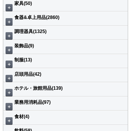
家具(50)
＋
食器&卓上用品(2860)
＋
調理器具(1325)
＋
装飾品(9)
＋
制服(13)
＋
店頭用品(42)
＋
ホテル・旅館用品(139)
＋
業務用消耗品(97)
＋
食材(4)
＋
飲料(58)