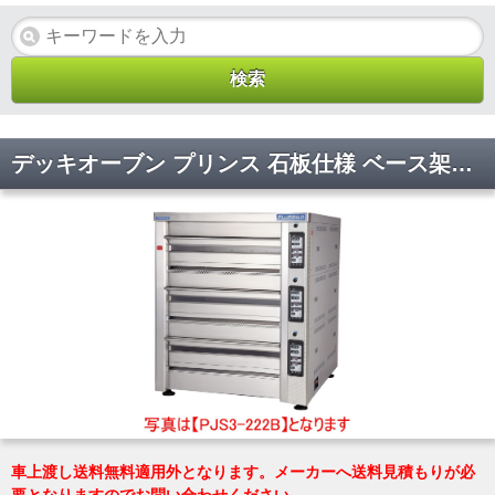
デッキオーブン プリンス 石板仕様 ベース架台仕様 マルゼン PJB3-222B(L) 幅1280×奥行1540×高さ1845(mm)
車上渡し送料無料適用外となります。メーカーへ送料見積もりが必