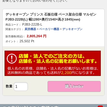
必要となりますのでお問い合わせください。
デッキオーブン プリンス 石板仕様 ベース架台仕様 マルゼン
PJB3-222B(L) 幅1280×奥行1540×高さ1845(mm)
PJB3-222B-L
商品コード：
厨房機器
>
ベーカリー機器
>
デッキオーブン
関連カテゴリ：
2,805,264
円
販売価格(税込)：
25,502
Pt
ポイント：
数量
購入/order