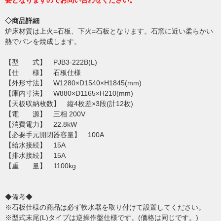
要となりますのでお問い合わせください。
◇商品詳細
炉床材質は上火=石板、下火=石板となります。石窯に近い柔らかい
熱でパンを焼成します。
【型 式】 PJB3-222B(L)
【仕 様】 石板仕様
【外形寸法】 W1280×D1540×H1845(mm)
【庫内寸法】 W880×D1165×H210(mm)
【天板収納枚数】 縦4枚差×3段(計12枚)
【電 源】 三相 200V
【消費電力】 22.8kW
【必要手元開閉器容量】 100A
【給水接続】 15A
【排水接続】 15A
【重 量】 1100kg
◆備考◆
※石板仕様の商品は必ず軟水器を取り付けて設置してください。
※型式末尾(L)タイプは逆操作盤仕様です。(価格は同じです。)