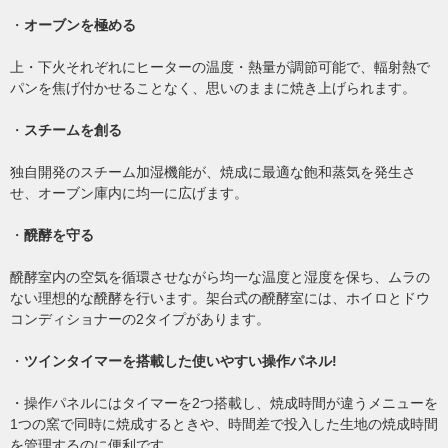
・
オーブンを極める
上・下火それぞれにヒーターの温度・熱量が調節可能で、輻射熱で
パンを焦げ付かせることなく、思いのままに焼き上げられます。
・
スチームを創る
独自開発のスチーム加湿機能が、焼成に最適な飽和蒸気を発生さ
せ、オーブン庫内に均一に広げます。
・
醗酵を守る
醗酵室内の空気を循環させながら均一な温度と湿度を保ち、ムラの
ない理想的な醗酵を行います。架台式の醗酵室には、ホイロとドウ
コンディショナーの2タイプがあります。
・
ツインタイマーを搭載した使いやすい操作パネル!
・操作パネルにはタイマーを2つ搭載し、焼成時間が違うメニューを
1つの窯で同時に焼成するときや、時間差で投入した生地の焼成時間
を管理するのに便利です。