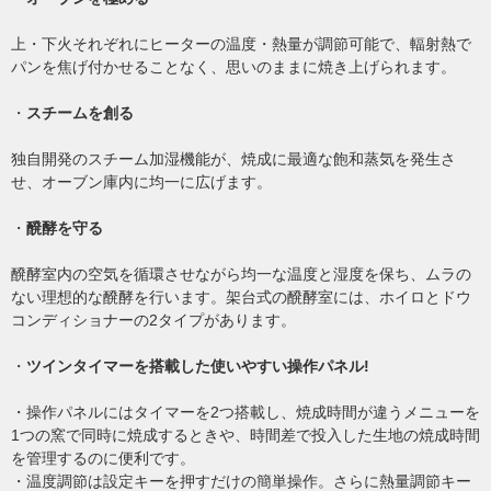
上・下火それぞれにヒーターの温度・熱量が調節可能で、輻射熱で
パンを焦げ付かせることなく、思いのままに焼き上げられます。
・
スチームを創る
独自開発のスチーム加湿機能が、焼成に最適な飽和蒸気を発生さ
せ、オーブン庫内に均一に広げます。
・
醗酵を守る
醗酵室内の空気を循環させながら均一な温度と湿度を保ち、ムラの
ない理想的な醗酵を行います。架台式の醗酵室には、ホイロとドウ
コンディショナーの2タイプがあります。
・
ツインタイマーを搭載した使いやすい操作パネル!
・操作パネルにはタイマーを2つ搭載し、焼成時間が違うメニューを
1つの窯で同時に焼成するときや、時間差で投入した生地の焼成時間
を管理するのに便利です。
・温度調節は設定キーを押すだけの簡単操作。さらに熱量調節キー