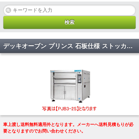
デッキオーブン プリンス 石板仕様 ストッカー仕様 マルゼン PJB3-22S(L) 幅1280×奥行1540×高さ1755(mm)
車上渡し送料無料適用外となります。メーカーへ送料見積もりが必
要となりますのでお問い合わせください。