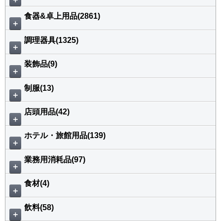
食器&卓上用品(2861)
＋
調理器具(1325)
＋
装飾品(9)
＋
制服(13)
＋
店頭用品(42)
＋
ホテル・旅館用品(139)
＋
業務用消耗品(97)
＋
食材(4)
＋
飲料(58)
＋