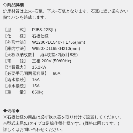
◇商品詳細
炉床材質は上火=石板、下火=石板となります。石窯に近い柔らかい
熱でパンを焼成します。
【型 式】 PJB3-22S(L)
【仕 様】 石板仕様
【外形寸法】 W1280×D1540×H1755(mm)
【庫内寸法】 W880×D1165×H210(mm)
【天板収納枚数】 縦4枚差×2段(計8枚)
【電 源】 三相 200V (50/60Hz)
【消費電力】 15.2kW
【必要手元開閉器容量】 60A
【給水接続】 15A
【排水接続】 15A
【重 量】 850kg
◆備考◆
※石板仕様の商品は必ず軟水器を取り付けて設置してください。
※型式末尾(L)タイプは逆操作盤仕様です。(価格は同じです。)
詳しくはお問い合わせください。