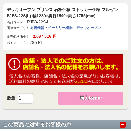
デッキオーブン プリンス 石板仕様 ストッカー仕様 マルゼン
PJB3-22S(L) 幅1280×奥行1540×高さ1755(mm)
PJB3-22S-L
商品コード：
厨房機器
>
ベーカリー機器
>
デッキオーブン
関連カテゴリ：
2,067,516
円
販売価格(税込)：
18,795
Pt
ポイント：
数量
購入/order
この商品に対するお客様の声