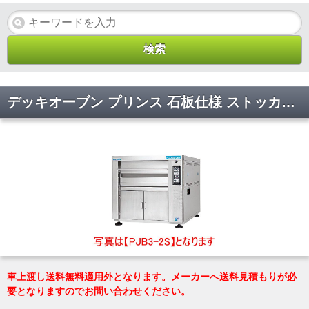
デッキオーブン プリンス 石板仕様 ストッカー仕様 マルゼン PJA3-22S(L) 幅1565×奥行1255×高さ1755(mm)
車上渡し送料無料適用外となります。メーカーへ送料見積もりが必
要となりますのでお問い合わせください。