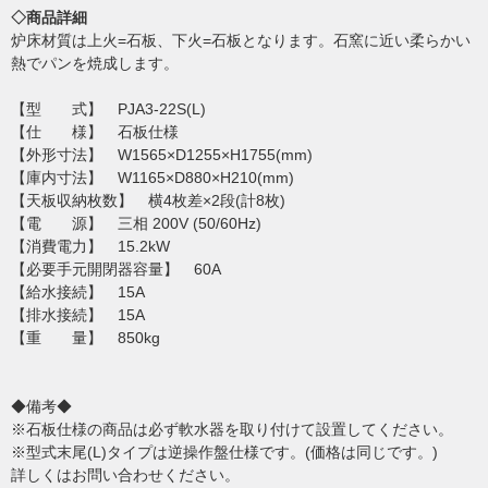
◇商品詳細
炉床材質は上火=石板、下火=石板となります。石窯に近い柔らかい
熱でパンを焼成します。
【型 式】 PJA3-22S(L)
【仕 様】 石板仕様
【外形寸法】 W1565×D1255×H1755(mm)
【庫内寸法】 W1165×D880×H210(mm)
【天板収納枚数】 横4枚差×2段(計8枚)
【電 源】 三相 200V (50/60Hz)
【消費電力】 15.2kW
【必要手元開閉器容量】 60A
【給水接続】 15A
【排水接続】 15A
【重 量】 850kg
◆備考◆
※石板仕様の商品は必ず軟水器を取り付けて設置してください。
※型式末尾(L)タイプは逆操作盤仕様です。(価格は同じです。)
詳しくはお問い合わせください。