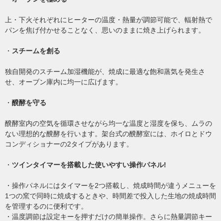
上・下火それぞれにヒーターの温度・熱量が調節可能で、輻射熱で
パンを焦げ付かせることなく、思いのままに焼き上げられます。
・
スチームを創る
独自開発のスチーム加湿機能が、焼成に最適な飽和蒸気を発生さ
せ、オーブン庫内に均一に広げます。
・
醗酵を守る
醗酵室内の空気を循環させながら均一な温度と湿度を保ち、ムラの
ない理想的な醗酵を行います。架台式の醗酵室には、ホイロとドウ
コンディショナーの2タイプがあります。
・
ツインタイマーを搭載した使いやすい操作パネル!
・操作パネルにはタイマーを2つ搭載し、焼成時間が違うメニューを
1つの窯で同時に焼成するときや、時間差で投入した生地の焼成時間
を管理するのに便利です。
・温度調節は設定キーを押すだけの簡単操作。さらに熱量調節キー