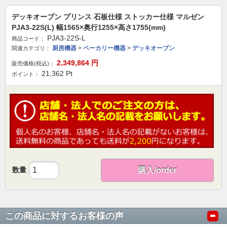
デッキオーブン プリンス 石板仕様 ストッカー仕様 マルゼン
PJA3-22S(L) 幅1565×奥行1255×高さ1755(mm)
PJA3-22S-L
商品コード：
厨房機器
>
ベーカリー機器
>
デッキオーブン
関連カテゴリ：
2,349,864
円
販売価格(税込)：
21,362
Pt
ポイント：
数量
購入/order
この商品に対するお客様の声