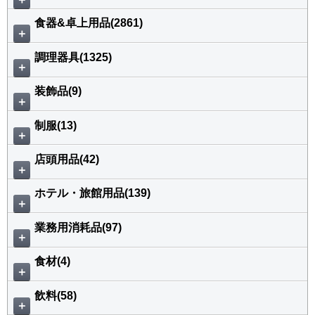
食器&卓上用品(2861)
＋
調理器具(1325)
＋
装飾品(9)
＋
制服(13)
＋
店頭用品(42)
＋
ホテル・旅館用品(139)
＋
業務用消耗品(97)
＋
食材(4)
＋
飲料(58)
＋