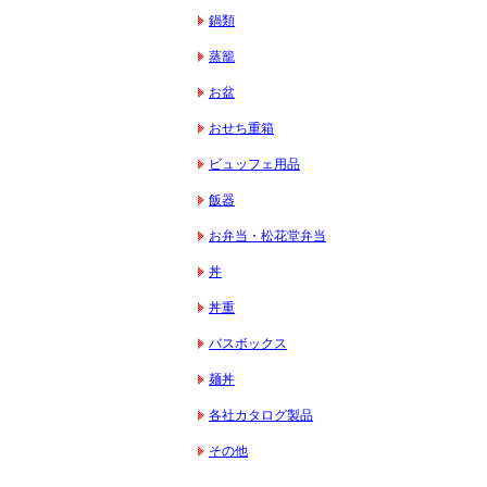
鍋類
蒸籠
お盆
おせち重箱
ビュッフェ用品
飯器
お弁当・松花堂弁当
丼
丼重
バスボックス
麺丼
各社カタログ製品
その他