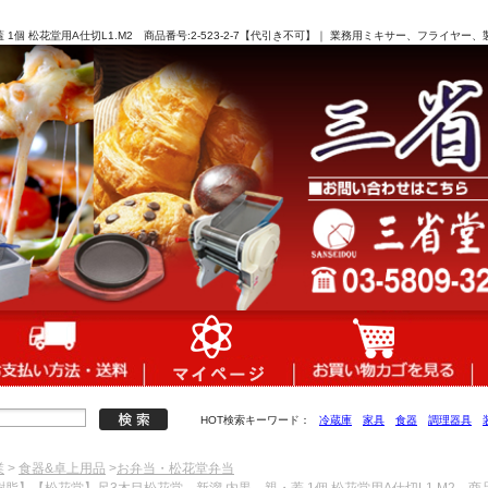
1個 松花堂用A仕切L1.M2 商品番号:2-523-2-7【代引き不可】｜ 業務用ミキサー、フライヤ
HOT検索キーワード：
冷蔵庫
家具
食器
調理器具
業
>
食器&卓上用品
>
お弁当・松花堂弁当
S樹脂】【松花堂】尺3木目松花堂 新溜 内黒 親・蓋 1個 松花堂用A仕切L1.M2 商品番