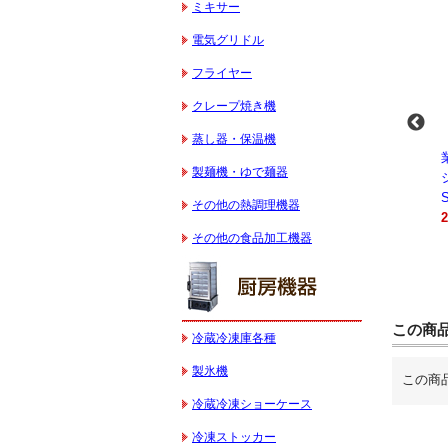
ミキサー
電気グリドル
フライヤー
クレープ焼き機
蒸し器・保温機
-
業務用スパイラルミ
業務用スパイラルミ
業務用電気コンベク
製麺機・ゆで麺器
キサー 10L
キサー 30L
ションオーブン
HTHS10INK
HTHS30IN
STTE21
その他の熱調理機器
330,000円（税込）
595,100円（税込）
184,800円（税込）
その他の食品加工機器
この商
冷蔵冷凍庫各種
製氷機
この商
冷蔵冷凍ショーケース
冷凍ストッカー