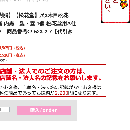
S樹脂】【松花堂】尺3木目松花
 内黒 親・蓋 1個 松花堂用A仕
2 商品番号:2-523-2-7【代引き
,565
円（税込）
,516
円（税込）
22
Pt