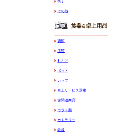
椅子
その他
碗類
皿類
れんげ
ポット
カップ
卓上サービス器物
箸関連商品
ガラス類
カトラリー
鉄板