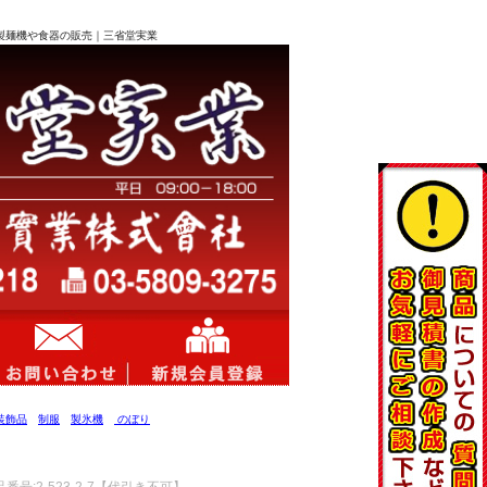
ー、製麺機や食器の販売｜三省堂実業
装飾品
制服
製氷機
のぼり
号:2-523-2-7【代引き不可】