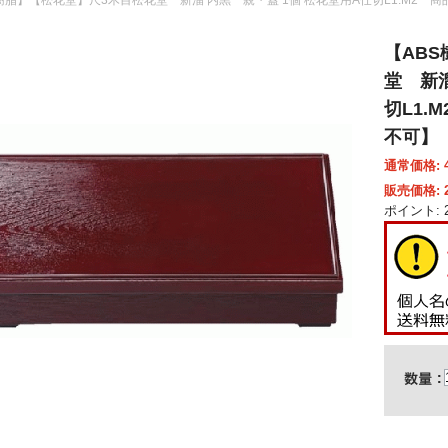
【AB
堂 新溜
切L1.M
不可】
通常価格: 4
販売価格: 2
ポイント: 