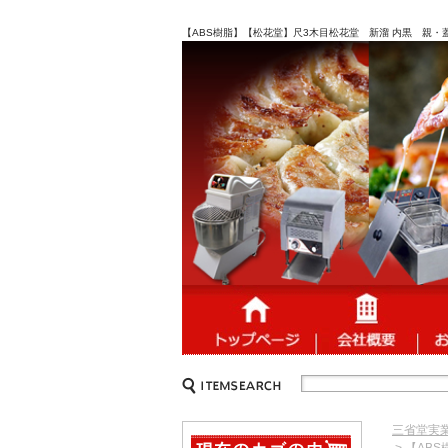
【ABS樹脂】【松花堂】尺3木目松花堂 新溜 内黒 親・蓋 
三省堂実
> 【AB