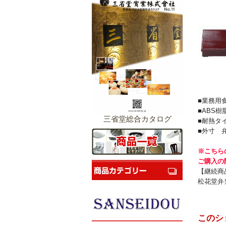
■業務用
■ABS
三省堂総合カタログ
■耐熱タ
■外寸 弁当
※こちら
ご購入の
【継続商
松花堂弁
このシ