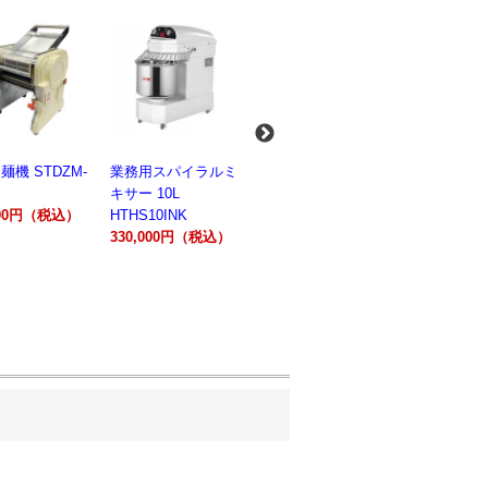
麺機 STDZM-
業務用スパイラルミ
業務用スパイラルミ
業務用電気
キサー 10L
キサー 30L
ションオー
800円（税込）
HTHS10INK
HTHS30IN
STTE21
330,000円（税込）
595,100円（税込）
184,800