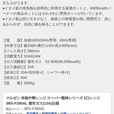
立ち上がります。
●イタメ釜の排気熱を効率的に利用する湯沸ポットと、6000kcal/hバ
ーナーの煮込ポットにはそれぞれに専用ポットが付いています。
●イタメ釜は切り欠きがなく、鍋底との密着度が高い密閉式で、炎に
あおられず、自在に鍋を操ることができます。
【電 源】単相100V(50Hz専用、60Hz専用)
【外形寸法】幅1060×奥行1100×高さ800(mm)
【バック高さ】580mm
【消費電力】524/624W
【ガス消費量】都市ガス 52.3kW(45,000kcal/h)
【ガス接続口】25A
【給水口】15A×3(水栓×2、シャワー栓×1)
【排水口】40A
【質 量】265Kg
マルゼン 本格中華レンジ スーパー龍神シリーズ 2口レンジ
SRX-F390AL 都市ガス(13A)仕様
SRX-F390AL
商品コード：
厨房機器
>
熱調理機器
>
中華レンジ
>
マルゼン
関連カテゴリ：