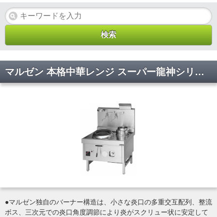
マルゼン 本格中華レンジ スーパー龍神シリーズ 2口レンジ SRX-F390AL 都市ガス(13A)仕様
●マルゼン独自のバーナー構造は、小さな炎口の多重交互配列、整流
ボス、三次元での炎口角度調節により炎がスクリュー状に安定して