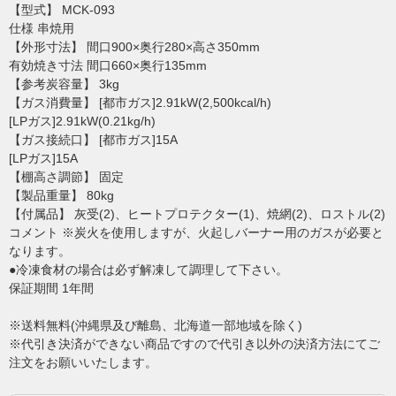
【型式】 MCK-093
仕様 串焼用
【外形寸法】 間口900×奥行280×高さ350mm
有効焼き寸法 間口660×奥行135mm
【参考炭容量】 3kg
【ガス消費量】 [都市ガス]2.91kW(2,500kcal/h)
[LPガス]2.91kW(0.21kg/h)
【ガス接続口】 [都市ガス]15A
[LPガス]15A
【棚高さ調節】 固定
【製品重量】 80kg
【付属品】 灰受(2)、ヒートプロテクター(1)、焼網(2)、ロストル(2)
コメント ※炭火を使用しますが、火起しバーナー用のガスが必要と
なります。
●冷凍食材の場合は必ず解凍して調理して下さい。
保証期間 1年間
※送料無料(沖縄県及び離島、北海道一部地域を除く)
※代引き決済ができない商品ですので代引き以外の決済方法にてご
注文をお願いいたします。