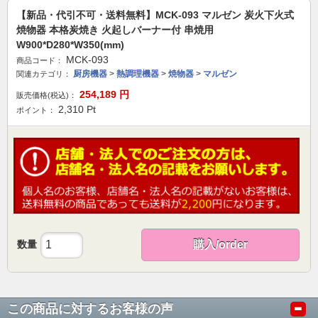
【新品・代引不可・送料無料】MCK-093 マルゼン 炭火下火式
焼物器 本格炭焼き 火起しバーナー付 串焼用
W900*D280*W350(mm)
MCK-093
商品コード：
厨房機器
>
熱調理機器
>
焼物器
>
マルゼン
関連カテゴリ：
254,189
円
販売価格(税込)：
2,310
Pt
ポイント：
数量
購入/order
この商品に対するお客様の声