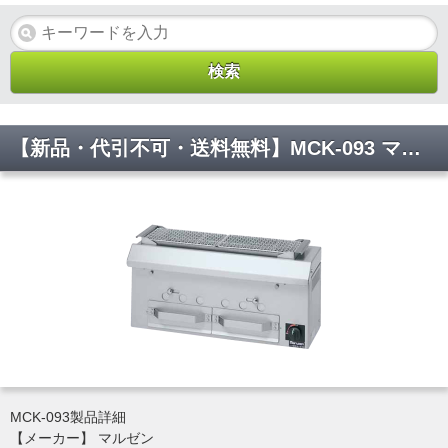
【新品・代引不可・送料無料】MCK-093 マルゼン 炭火下火式焼物器 本格炭焼き 火起しバーナー付 串焼用 W900*D280*W350(mm)
MCK-093製品詳細
【メーカー】 マルゼン