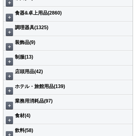
＋
食器&卓上用品(2860)
＋
調理器具(1325)
＋
装飾品(9)
＋
制服(13)
＋
店頭用品(42)
＋
ホテル・旅館用品(139)
＋
業務用消耗品(97)
＋
食材(4)
＋
飲料(58)
＋