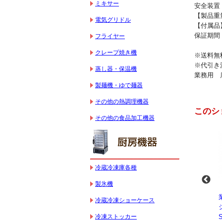
ミキサー
安全装置
【製品重量】
電気グリドル
【付属品】
保証期間 
フライヤー
クレープ焼き機
※送料無
※代引き
蒸し器・保温機
業務用 
製麺機・ゆで麺器
その他の熱調理機器
このシ
その他の食品加工機器
冷蔵冷凍庫各種
製氷機
-
業務用スパイラルミ
業務用スパイラルミ
業務用電気コンベク
冷蔵冷凍ショーケース
キサー 10L
キサー 30L
ションオーブン
冷凍ストッカー
HTHS10INK
HTHS30IN
STTE21