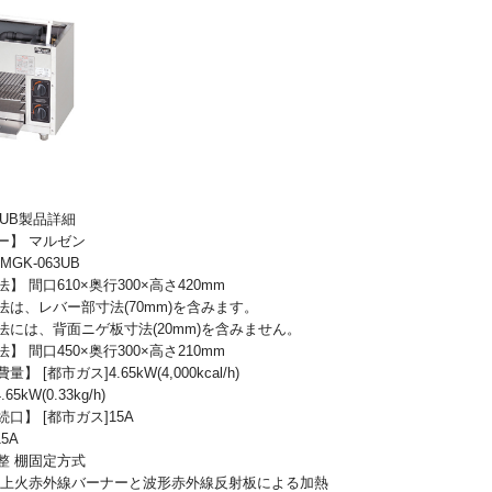
63UB製品詳細
ー】 マルゼン
GK-063UB
】 間口610×奥行300×高さ420mm
法は、レバー部寸法(70mm)を含みます。
法には、背面ニゲ板寸法(20mm)を含みません。
】 間口450×奥行300×高さ210mm
】 [都市ガス]4.65kW(4,000kcal/h)
65kW(0.33kg/h)
口】 [都市ガス]15A
15A
整 棚固定方式
 上火赤外線バーナーと波形赤外線反射板による加熱