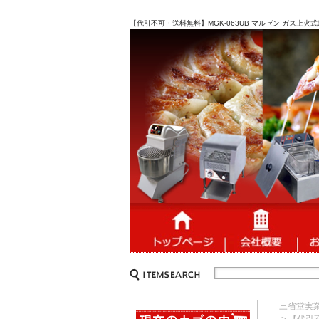
【代引不可・送料無料】MGK-063UB マルゼン ガス上火式
三省堂実
> 【代引