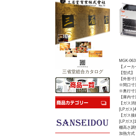
MGK-0
【メーカ
三省堂総合カタログ
【型式】 M
【外形寸法
※間口寸
※奥行寸
【庫内寸法
【ガス消費量
[LPガス]4.
【ガス接続
[LPガス]
棚高さ調
加熱方式