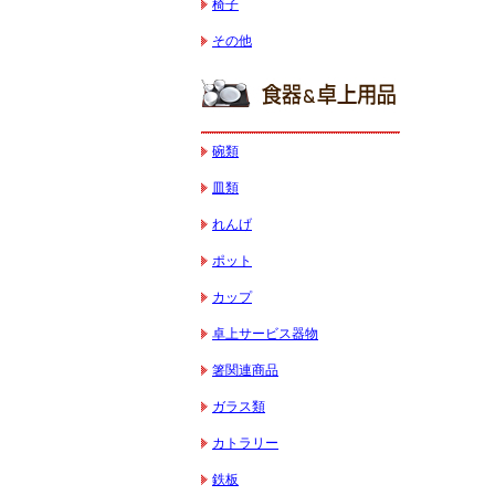
椅子
その他
碗類
皿類
れんげ
ポット
カップ
卓上サービス器物
箸関連商品
ガラス類
カトラリー
鉄板