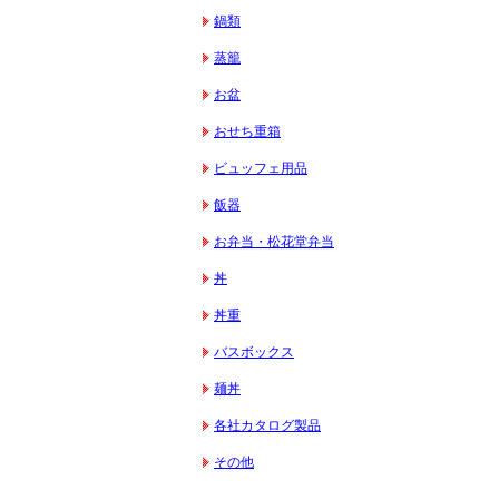
鍋類
蒸籠
お盆
おせち重箱
ビュッフェ用品
飯器
お弁当・松花堂弁当
丼
丼重
バスボックス
麺丼
各社カタログ製品
その他