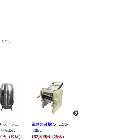
します。
麺機 STDZM-
業務用スパイラルミ
業務用スパイラルミ
業務用電気
キサー 10L
キサー 30L
ションオー
800円（税込）
HTHS10INK
HTHS30IN
STTE21