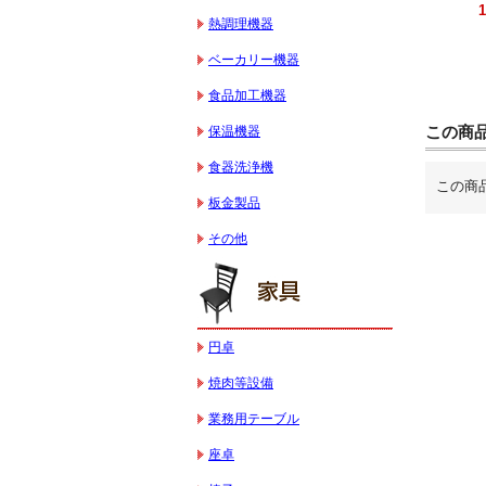
330,000円（税込）
595,100円（税込）
184,800円（税込）
熱調理機器
ベーカリー機器
食品加工機器
この商
保温機器
食器洗浄機
この商
板金製品
その他
円卓
焼肉等設備
業務用テーブル
座卓