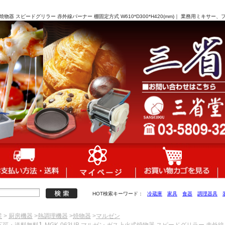
焼物器 スピードグリラー 赤外線バーナー 棚固定方式 W610*D300*H420(mm)｜ 業務用ミキ
HOT検索キーワード：
冷蔵庫
家具
食器
調理器具
業
>
厨房機器
>
熱調理機器
>
焼物器
>
マルゼン
不可・送料無料】MGK-063UB マルゼン ガス上火式焼物器 スピードグリラー 赤外線バーナ