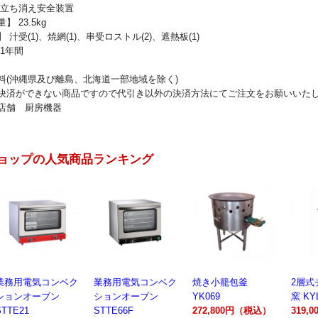
 立ち消え安全装置
 23.5kg
 汁受(1)、焼網(1)、串受ロストル(2)、遮熱板(1)
1年間
料(沖縄県及び離島、北海道一部地域を除く)
決済ができない商品ですので代引き以外の決済方法にてご注文をお願いいた
店舗 厨房機器
ョップの人気商品ランキング
業務用電気コンベク
焼き小籠包釜
2層式チャーシュー
電動製
ションオーブン
YK069
窯 KYL00602A
300A
STTE66F
272,800円（税込）
319,000円（税込）
162,