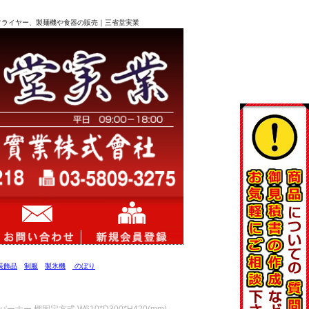
サー、フライヤー、製麺機や食器の販売｜三省堂実業
装飾品
制服
製氷機
のぼり
ー 棚固定方式 W610*D300*H420(mm)