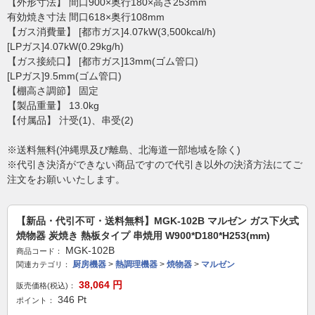
【外形寸法】 間口900×奥行180×高さ253mm
有効焼き寸法 間口618×奥行108mm
【ガス消費量】 [都市ガス]4.07kW(3,500kcal/h)
[LPガス]4.07kW(0.29kg/h)
【ガス接続口】 [都市ガス]13mm(ゴム管口)
[LPガス]9.5mm(ゴム管口)
【棚高さ調節】 固定
【製品重量】 13.0kg
【付属品】 汁受(1)、串受(2)
※送料無料(沖縄県及び離島、北海道一部地域を除く)
※代引き決済ができない商品ですので代引き以外の決済方法にてご
注文をお願いいたします。
【新品・代引不可・送料無料】MGK-102B マルゼン ガス下火式
焼物器 炭焼き 熱板タイプ 串焼用 W900*D180*H253(mm)
MGK-102B
商品コード：
厨房機器
>
熱調理機器
>
焼物器
>
マルゼン
関連カテゴリ：
38,064
円
販売価格(税込)：
346
Pt
ポイント：