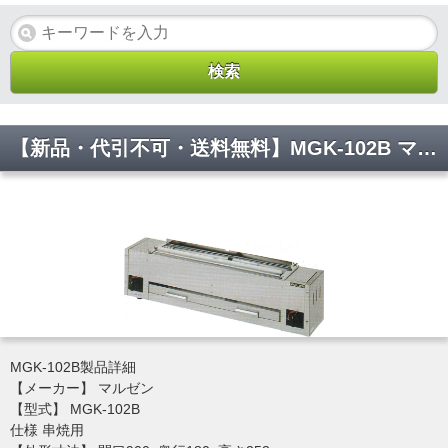
【新品・代引不可・送料無料】MGK-102B マルゼン ガス下火式焼物器 炭焼き 熱板タイプ 串焼用 W900*D180*H253(mm)
MGK-102B製品詳細
【メーカー】 マルゼン
【型式】 MGK-102B
仕様 串焼用