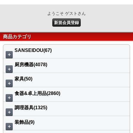
ようこそ ゲストさん
新規会員登録
商品カテゴリ
SANSEIDOU(67)
＋
厨房機器(4078)
＋
家具(50)
＋
食器&卓上用品(2860)
＋
調理器具(1325)
＋
装飾品(9)
＋