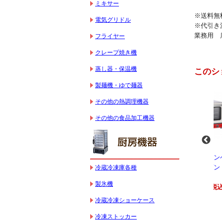
ミキサー
※送料無
電気グリドル
※代引き
業務用 
フライヤー
クレープ焼き機
蒸し器・保温機
このシ
製麺機・ゆで麺器
その他の熱調理機器
その他の食品加工機器
-
業務用スパイラルミ
業務用スパイラルミ
業務用電気コンベク
キサー 10L
キサー 30L
ションオーブン
冷蔵冷凍庫各種
HTHS10INK
HTHS30IN
STTE21
製氷機
330,000円（税込）
595,100円（税込）
184,800円（税込）
冷蔵冷凍ショーケース
冷凍ストッカー