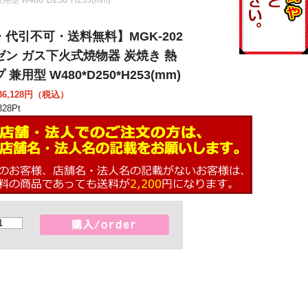
代引不可・送料無料】MGK-202
ゼン ガス下火式焼物器 炭焼き 熱
兼用型 W480*D250*H253(mm)
6,128
円（税込）
28
Pt