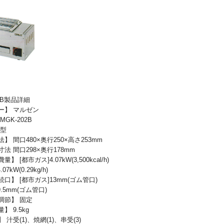
02B製品詳細
ー】 マルゼン
GK-202B
用型
】 間口480×奥行250×高さ253mm
法 間口298×奥行178mm
】 [都市ガス]4.07kW(3,500kcal/h)
07kW(0.29kg/h)
口】 [都市ガス]13mm(ゴム管口)
9.5mm(ゴム管口)
調節】 固定
】 9.5kg
 汁受(1)、焼網(1)、串受(3)