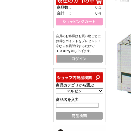
商品数：
0点
合計 ：
0円
会員のお客様はお買い物ごとに
お得なポイントをプレゼント！
今なら会員登録するだけで
１００P
を差し上げます。
商品カテゴリから選ぶ
商品名を入力