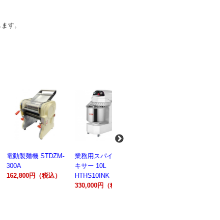
します。
麺機 STDZM-
業務用スパイラルミ
業務用スパイラルミ
業務用電気
キサー 10L
キサー 30L
ションオー
800円（税込）
HTHS10INK
HTHS30IN
STTE21
330,000円（税込）
595,100円（税込）
184,800