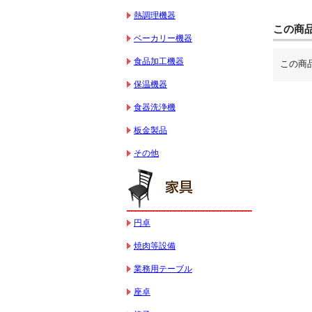
熱調理機器
この商
ベーカリー機器
食品加工機器
この商
保温機器
食器洗浄機
板金製品
その他
円卓
焼肉等設備
業務用テーブル
座卓