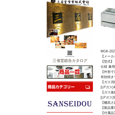
MGK-2
【メーカ
三省堂総合カタログ
【型式】 M
仕様 兼
【外形寸法
有効焼き寸
【ガス消費量
[LPガス]4.
【ガス接続
[LPガス]
【棚高さ
【製品重量
【付属品】