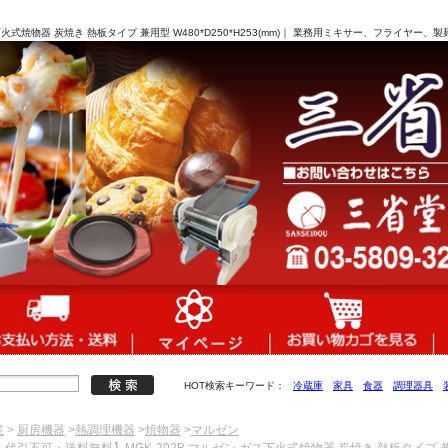
火式焼物器 炭焼き 熱板タイプ 兼用型 W480*D250*H253(mm)｜ 業務用ミキサー、フライヤー
HOT検索キーワード：
冷蔵庫
家具
食器
調理器具
業
>
厨房機器
>
熱調理機器
>
焼物器
>
マルゼン
・代引不可・送料無料】MGK-202B マルゼン ガス下火式焼物器 炭焼き 熱板タイプ 兼用型 