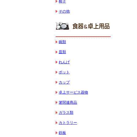
椅子
その他
碗類
皿類
れんげ
ポット
カップ
卓上サービス器物
箸関連商品
ガラス類
カトラリー
鉄板