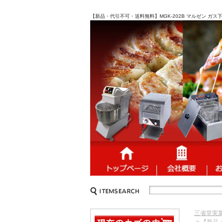
【新品・代引不可・送料無料】MGK-202B マルゼン ガス下
三省堂実
> 【新品