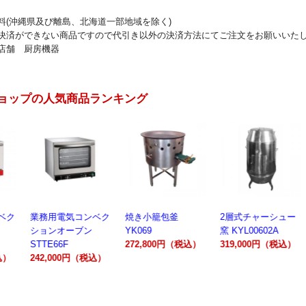
料(沖縄県及び離島、北海道一部地域を除く)
決済ができない商品ですので代引き以外の決済方法にてご注文をお願いいた
店舗 厨房機器
ョップの人気商品ランキング
業務用電気コンベク
焼き小籠包釜
2層式チャーシュー
電動製
ションオーブン
YK069
窯 KYL00602A
300A
STTE66F
272,800円（税込）
319,000円（税込）
162,
242,000円（税込）