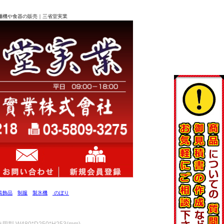
、製麺機や食器の販売｜三省堂実業
装飾品
制服
製氷機
のぼり
W480*D250*H253(mm)