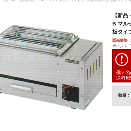
【新品・
B マル
板タイプ 
販売価格: 3
ポイント: 3