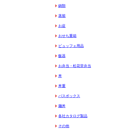
鍋類
蒸籠
お盆
おせち重箱
ビュッフェ用品
飯器
お弁当・松花堂弁当
丼
丼重
バスボックス
麺丼
各社カタログ製品
その他