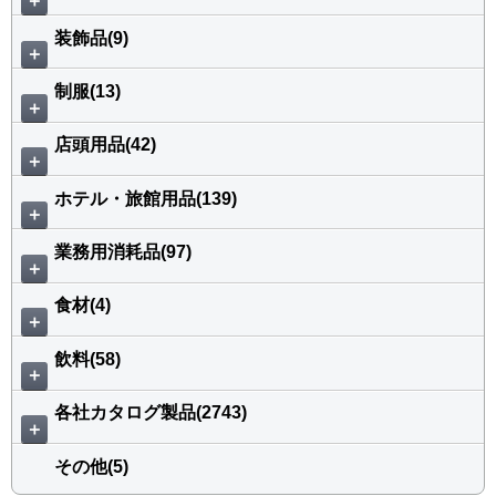
＋
装飾品(9)
＋
制服(13)
＋
店頭用品(42)
＋
ホテル・旅館用品(139)
＋
業務用消耗品(97)
＋
食材(4)
＋
飲料(58)
＋
各社カタログ製品(2743)
＋
その他(5)