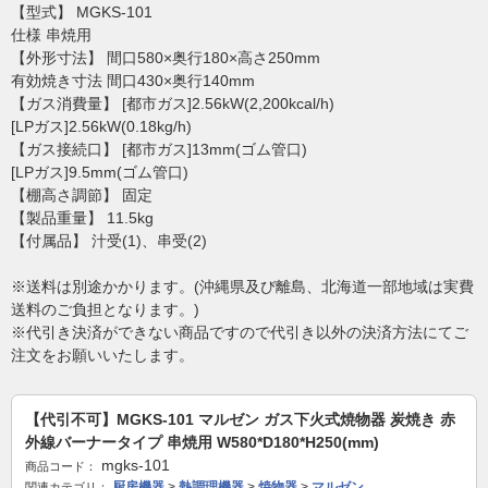
【型式】 MGKS-101
仕様 串焼用
【外形寸法】 間口580×奥行180×高さ250mm
有効焼き寸法 間口430×奥行140mm
【ガス消費量】 [都市ガス]2.56kW(2,200kcal/h)
[LPガス]2.56kW(0.18kg/h)
【ガス接続口】 [都市ガス]13mm(ゴム管口)
[LPガス]9.5mm(ゴム管口)
【棚高さ調節】 固定
【製品重量】 11.5kg
【付属品】 汁受(1)、串受(2)
※送料は別途かかります。(沖縄県及び離島、北海道一部地域は実費
送料のご負担となります。)
※代引き決済ができない商品ですので代引き以外の決済方法にてご
注文をお願いいたします。
【代引不可】MGKS-101 マルゼン ガス下火式焼物器 炭焼き 赤
外線バーナータイプ 串焼用 W580*D180*H250(mm)
mgks-101
商品コード：
厨房機器
>
熱調理機器
>
焼物器
>
マルゼン
関連カテゴリ：