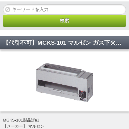
【代引不可】MGKS-101 マルゼン ガス下火式焼物器 炭焼き 赤外線バーナータイプ 串焼用 W580*D180*H250(mm)
MGKS-101製品詳細
【メーカー】 マルゼン