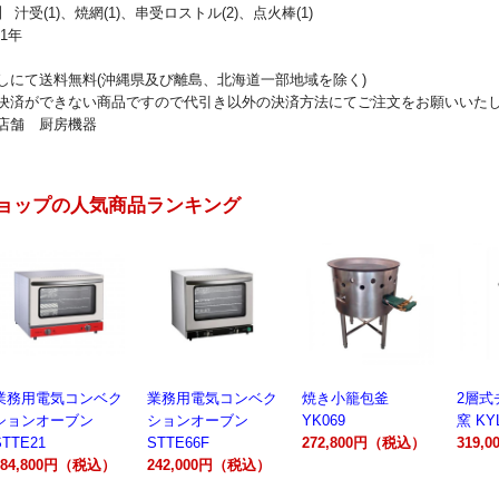
 汁受(1)、焼網(1)、串受ロストル(2)、点火棒(1)
1年
しにて送料無料(沖縄県及び離島、北海道一部地域を除く)
決済ができない商品ですので代引き以外の決済方法にてご注文をお願いいた
店舗 厨房機器
ョップの人気商品ランキング
業務用電気コンベク
焼き小籠包釜
2層式チャーシュー
電動製
ションオーブン
YK069
窯 KYL00602A
300A
STTE66F
272,800円（税込）
319,000円（税込）
162,
242,000円（税込）