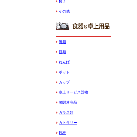
椅子
その他
碗類
皿類
れんげ
ポット
カップ
卓上サービス器物
箸関連商品
ガラス類
カトラリー
鉄板