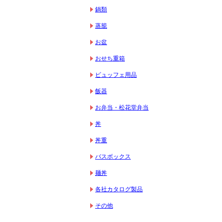
鍋類
蒸籠
お盆
おせち重箱
ビュッフェ用品
飯器
お弁当・松花堂弁当
丼
丼重
バスボックス
麺丼
各社カタログ製品
その他