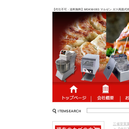
【代引不可・送料無料】MGKW-083 マルゼン ガス両面式
三省堂実
> 【代引