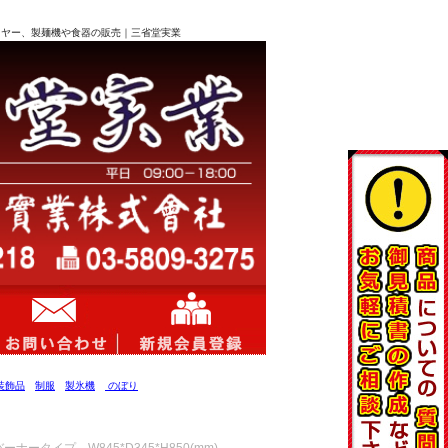
フライヤー、製麺機や食器の販売｜三省堂実業
装飾品
制服
製氷機
のぼり
ータイプ W845*D345*H850(mm)