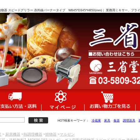
焼物器 スピードグリラー 赤外線バーナータイプ W845*D345*H850(mm)｜ 業務用ミキサー、
HOT検索キーワード：
冷蔵庫
家具
食器
調理器具
業
>
厨房機器
>
熱調理機器
>
焼物器
>
マルゼン
不可・送料無料】MGKW-083 マルゼン ガス両面式焼物器 スピードグリラー 赤外線バーナ