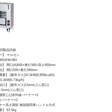
083製品詳細
ー】 マルゼン
MGKW-083
】 間口(A)845×奥行345×高さ850mm
】 間口505×奥行340mm
】 [都市ガス]10.2kW(8,800kcal/h)
.2kW(0.73kg/h)
口】 [都市ガス]13mm(ゴム管口)
9.5mm(ゴム管口)
類 [上]赤外線バーナー×2
線バーナー×2
ナー高さ調節 無段階昇降ハンドル方式
 63.5kg