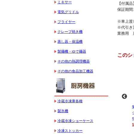
ミキサー
【付属品】
保証期間:
電気グリドル
※車上渡
フライヤー
※代引き
クレープ焼き機
業務用 
蒸し器・保温機
製麺機・ゆで麺器
このシ
その他の熱調理機器
その他の食品加工機器
冷蔵冷凍庫各種
-
業務用スパイラルミ
業務用スパイラルミ
業務用電気コンベク
製氷機
キサー 10L
キサー 30L
ションオーブン
HTHS10INK
HTHS30IN
STTE21
冷蔵冷凍ショーケース
330,000円（税込）
595,100円（税込）
184,800円（税込）
冷凍ストッカー