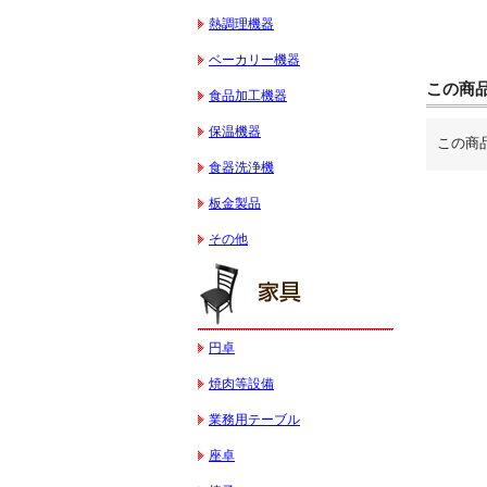
熱調理機器
ベーカリー機器
この商
食品加工機器
保温機器
この商
食器洗浄機
板金製品
その他
円卓
焼肉等設備
業務用テーブル
座卓