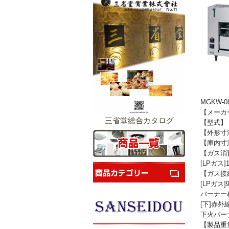
MGKW-
【メーカ
三省堂総合カタログ
【型式】 
【外形寸法
【庫内寸法
【ガス消費量
[LPガス]10
【ガス接続
[LPガス]
バーナー種
[下]赤外
下火バー
【製品重量】