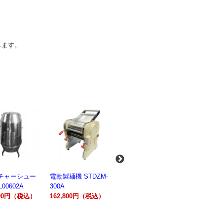
します。
麺機 STDZM-
業務用スパイラルミ
業務用スパイラルミ
業務用電気
キサー 10L
キサー 30L
ションオー
800円（税込）
HTHS10INK
HTHS30IN
STTE21
330,000円（税込）
595,100円（税込）
184,800