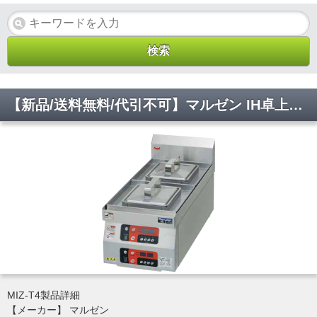
【新品/送料無料/代引不可】マルゼン IH卓上型餃子焼器 縦2口仕様 MIZ-T4 三相200V W325*D750*H250(mm)
MIZ-T4製品詳細
【メーカー】 マルゼン