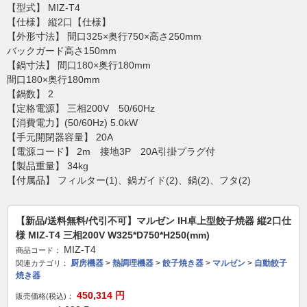
【型式】 MIZ-T4
【仕様】 縦2口【仕様】
【外形寸法】 間口325×奥行750×高さ250mm
バックガード高さ150mm
【鍋寸法】 間口180×奥行180mm
間口180×奥行180mm
【鍋数】 2
【定格電源】 三相200V 50/60Hz
【消費電力】(50/60Hz) 5.0kW
【手元開閉器容量】 20A
【電源コード】 2m 接地3P 20A引掛プラグ付
【製品重量】 34kg
【付属品】 フィルター(1)、鍋ガイド(2)、鍋(2)、フタ(2)
【新品/送料無料/代引不可】マルゼン IH卓上型餃子焼器 縦2口仕
様 MIZ-T4 三相200V W325*D750*H250(mm)
MIZ-T4
商品コード：
厨房機器
>
熱調理機器
>
餃子焼き器
>
マルゼン
>
自動餃子
関連カテゴリ：
焼き器
450,314
円
販売価格(税込)：