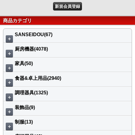
新規会員登録
商品カテゴリ
SANSEIDOU(67)
＋
厨房機器(4078)
＋
家具(50)
＋
食器&卓上用品(2940)
＋
調理器具(1325)
＋
装飾品(9)
＋
制服(13)
＋