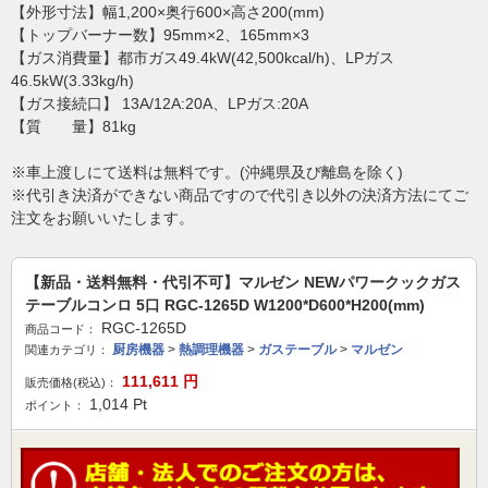
【外形寸法】幅1,200×奥行600×高さ200(mm)
【トップバーナー数】95mm×2、165mm×3
【ガス消費量】都市ガス49.4kW(42,500kcal/h)、LPガス
46.5kW(3.33kg/h)
【ガス接続口】 13A/12A:20A、LPガス:20A
【質 量】81kg
※車上渡しにて送料は無料です。(沖縄県及び離島を除く)
※代引き決済ができない商品ですので代引き以外の決済方法にてご
注文をお願いいたします。
【新品・送料無料・代引不可】マルゼン NEWパワークックガス
テーブルコンロ 5口 RGC-1265D W1200*D600*H200(mm)
RGC-1265D
商品コード：
厨房機器
>
熱調理機器
>
ガステーブル
>
マルゼン
関連カテゴリ：
111,611
円
販売価格(税込)：
1,014
Pt
ポイント：