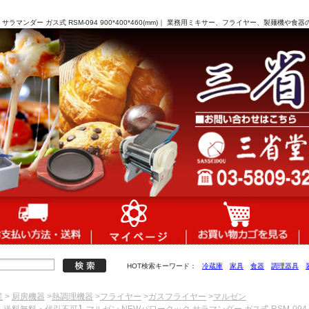
マンダー ガス式 RSM-094 900*400*460(mm)｜ 業務用ミキサー、フライヤー、製麺機や食
HOT検索キーワード：
冷蔵庫
家具
食器
調理器具
業
>
厨房機器
>
熱調理機器
>
フライヤー
>
ガスフライヤー
>
マルゼン
送料無料・代引不可】マルゼン NEWパワークック サラマンダー ガス式 RSM-094 900*