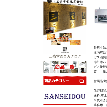
外形寸法:幅
庫内有効寸
三省堂総合カタログ
ガス消費量:都
赤外線バ
ガス接続口
質 量:6
付属品:
保証期間:
送料:車
※代引き
業務用 