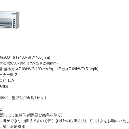
900×奥行400×高さ460(mm)
法:幅650×奥行375×高さ250(mm)
市ガス7.09kW(6,100kcal/h) LPガス7.09kW(0.51kg/h)
ーナー数:2
径:15A
3kg
焼網×1、壁取付用金具1セット
1年
上渡しにて無料(沖縄県及び離島を除く)
決済ができない商品ですので代引き以外の決済方法にてご注文をお願いいた
店舗 厨房機器