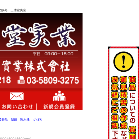
器の販売｜三省堂実業
装飾品
制服
製氷機
のぼり
400*460(mm)