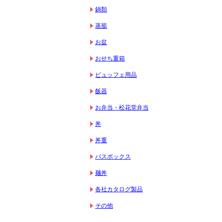
鍋類
蒸籠
お盆
おせち重箱
ビュッフェ用品
飯器
お弁当・松花堂弁当
丼
丼重
バスボックス
麺丼
各社カタログ製品
その他