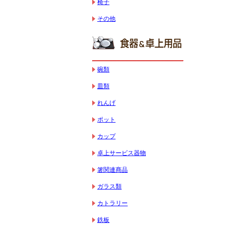
椅子
その他
碗類
皿類
れんげ
ポット
カップ
卓上サービス器物
箸関連商品
ガラス類
カトラリー
鉄板