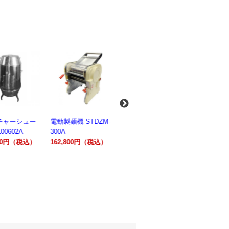
麺機 STDZM-
業務用スパイラルミ
業務用スパイラルミ
業務用電気
キサー 10L
キサー 30L
ションオー
800円（税込）
HTHS10INK
HTHS30IN
STTE21
330,000円（税込）
595,100円（税込）
184,800