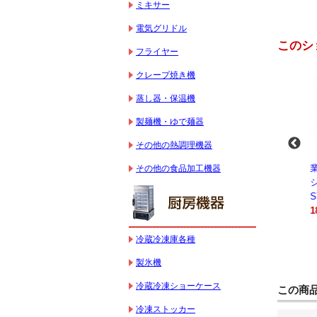
ミキサー
電気グリドル
このシ
フライヤー
クレープ焼き機
蒸し器・保温機
製麺機・ゆで麺器
その他の熱調理機器
-
業務用スパイラルミ
業務用スパイラルミ
業務用電気コンベク
その他の食品加工機器
キサー 10L
キサー 30L
ションオーブン
HTHS10INK
HTHS30IN
STTE21
330,000円（税込）
595,100円（税込）
184,800円（税込）
冷蔵冷凍庫各種
製氷機
冷蔵冷凍ショーケース
この商
冷凍ストッカー