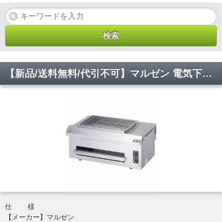
【新品/送料無料/代引不可】マルゼン 電気下火式焼物器 兼用型 MEK-204C W700×D420×H300(mm)
仕 様
【メーカー】マルゼン