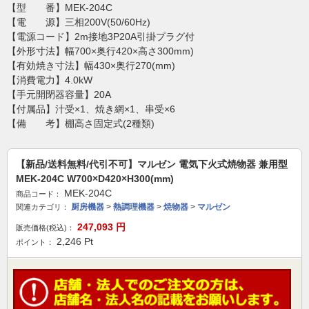
【型 番】MEK-204C
【電 源】三相200V(50/60Hz)
【電源コード】2m接地3P20A引掛プラグ付
【外形寸法】幅700×奥行420×高さ300mm)
【有効焼き寸法】幅430×奥行270(mm)
【消費電力】4.0kW
【手元開閉器容量】20A
【付属品】汁受×1、焼き網×1、串受×6
【備 考】棚高さ固定式(2種類)
【新品/送料無料/代引不可】マルゼン 電気下火式焼物器 兼用型
MEK-204C W700×D420×H300(mm)
MEK-204C
商品コード：
厨房機器
>
熱調理機器
>
焼物器
>
マルゼン
関連カテゴリ：
247,093
円
販売価格(税込)：
2,246
Pt
ポイント：