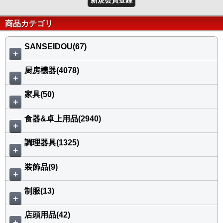
商品カテゴリ
SANSEIDOU(67)
＋
厨房機器(4078)
＋
家具(50)
＋
食器&卓上用品(2940)
＋
調理器具(1325)
＋
装飾品(9)
＋
制服(13)
＋
店頭用品(42)
＋