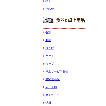
椅子
その他
碗類
皿類
れんげ
ポット
カップ
卓上サービス器物
箸関連商品
ガラス類
カトラリー
鉄板