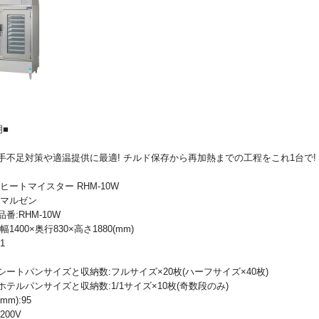
明■
手不足対策や適温提供に最適! チルド保存から再加熱までの工程をこれ1台で!
ヒートマイスター RHM-10W
:マルゼン
番:RHM-10W
1400×奥行830×高さ1880(mm)
1
シートパンサイズと収納数:フルサイズ×20枚(ハーフサイズ×40枚)
テルパンサイズと収納数:1/1サイズ×10枚(奇数段のみ)
m):95
200V