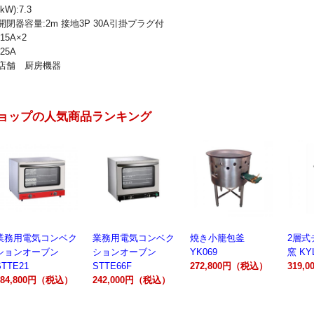
W):7.3
閉器容量:2m 接地3P 30A引掛プラグ付
15A×2
25A
店舗 厨房機器
ョップの人気商品ランキング
業務用電気コンベク
焼き小籠包釜
2層式チャーシュー
電動製
ションオーブン
YK069
窯 KYL00602A
300A
STTE66F
272,800円（税込）
319,000円（税込）
162,
242,000円（税込）