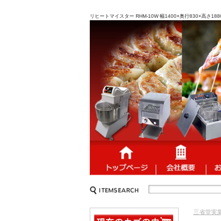
リヒートマイスター RHM-10W 幅1400×奥行830×高
三省堂実