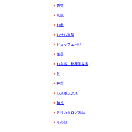
鍋類
蒸籠
お盆
おせち重箱
ビュッフェ用品
飯器
お弁当・松花堂弁当
丼
丼重
バスボックス
麺丼
各社カタログ製品
その他