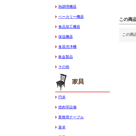
熱調理機器
ベーカリー機器
この商
食品加工機器
この商
保温機器
食器洗浄機
板金製品
その他
円卓
焼肉等設備
業務用テーブル
座卓