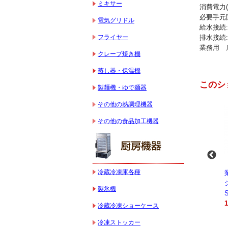
ミキサー
消費電力(k
必要手元開
電気グリドル
給水接続:
フライヤー
排水接続:
業務用 
クレープ焼き機
蒸し器・保温機
このシ
製麺機・ゆで麺器
その他の熱調理機器
その他の食品加工機器
冷蔵冷凍庫各種
-
業務用スパイラルミ
業務用スパイラルミ
業務用電気コンベク
キサー 10L
キサー 30L
ションオーブン
製氷機
HTHS10INK
HTHS30IN
STTE21
330,000円（税込）
595,100円（税込）
184,800円（税込）
冷蔵冷凍ショーケース
冷凍ストッカー