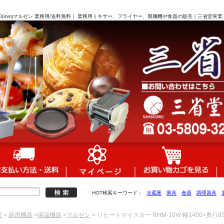
さ1880(mm)マルゼン 業務用/送料無料｜ 業務用ミキサー、フライヤー、製麺機や食器の販売｜三省堂実業
HOT検索キーワード：
冷蔵庫
家具
食器
調理器具
業
>
厨房機器
>
保温機器
>
マルゼン
> リヒートマイスター RHM-10W 幅1400×奥行8