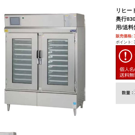
リヒート
奥行83
用/送料
販売価格: 3,
ポイント: 3