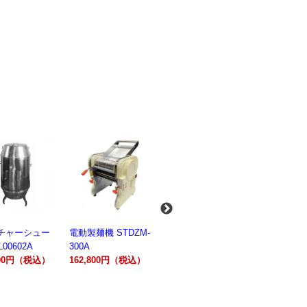
麺機 STDZM-
業務用スパイラルミ
業務用スパイラルミ
業務用電気
キサー 10L
キサー 30L
ションオー
800円（税込）
HTHS10INK
HTHS30IN
STTE21
330,000円（税込）
595,100円（税込）
184,800