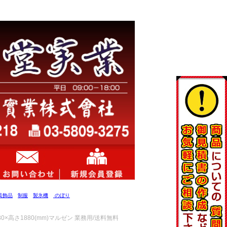
装飾品
制服
製氷機
のぼり
30×高さ1880(mm)マルゼン 業務用/送料無料