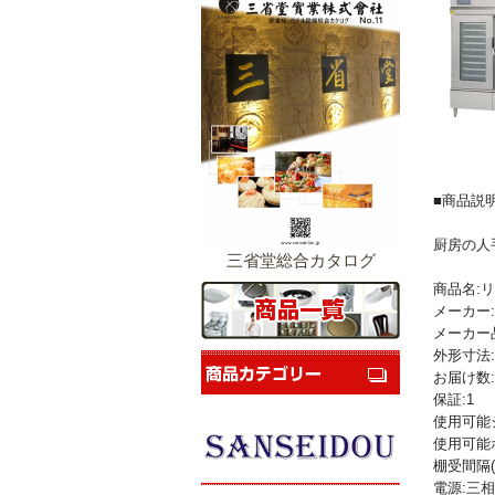
■商品説
厨房の人
三省堂総合カタログ
商品名:リ
メーカー
メーカー品
外形寸法:幅
お届け数:
保証:1
使用可能
使用可能ホ
棚受間隔(m
電源:三相