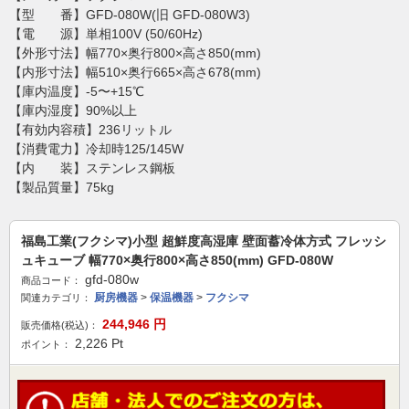
【型 番】GFD-080W(旧 GFD-080W3)
【電 源】単相100V (50/60Hz)
【外形寸法】幅770×奥行800×高さ850(mm)
【内形寸法】幅510×奥行665×高さ678(mm)
【庫内温度】-5〜+15℃
【庫内湿度】90%以上
【有効内容積】236リットル
【消費電力】冷却時125/145W
【内 装】ステンレス鋼板
【製品質量】75kg
福島工業(フクシマ)小型 超鮮度高湿庫 壁面蓄冷体方式 フレッシ
ュキューブ 幅770×奥行800×高さ850(mm) GFD-080W
gfd-080w
商品コード：
厨房機器
>
保温機器
>
フクシマ
関連カテゴリ：
244,946
円
販売価格(税込)：
2,226
Pt
ポイント：