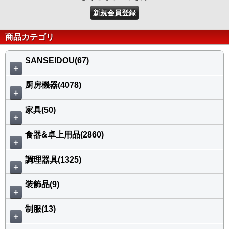
新規会員登録
商品カテゴリ
SANSEIDOU(67)
＋
厨房機器(4078)
＋
家具(50)
＋
食器&卓上用品(2860)
＋
調理器具(1325)
＋
装飾品(9)
＋
制服(13)
＋