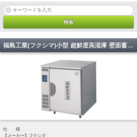
福島工業(フクシマ)小型 超鮮度高湿庫 壁面蓄冷体方式 フレッシュキューブ 幅770×奥行800×高さ850(mm) GFD-080W
仕 様
【メーカー】フクシマ