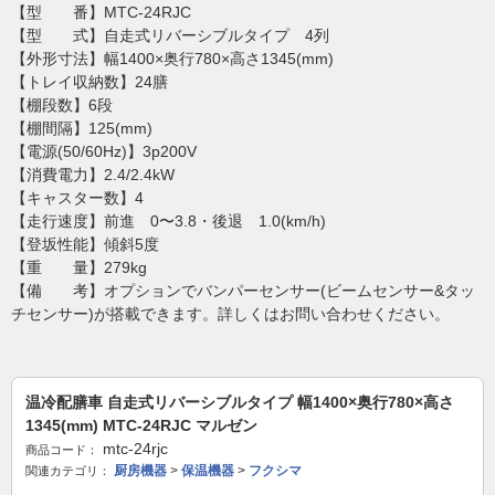
【型 番】MTC-24RJC
【型 式】自走式リバーシブルタイプ 4列
【外形寸法】幅1400×奥行780×高さ1345(mm)
【トレイ収納数】24膳
【棚段数】6段
【棚間隔】125(mm)
【電源(50/60Hz)】3p200V
【消費電力】2.4/2.4kW
【キャスター数】4
【走行速度】前進 0〜3.8・後退 1.0(km/h)
【登坂性能】傾斜5度
【重 量】279kg
【備 考】オプションでバンパーセンサー(ビームセンサー&タッ
チセンサー)が搭載できます。詳しくはお問い合わせください。
温冷配膳車 自走式リバーシブルタイプ 幅1400×奥行780×高さ
1345(mm) MTC-24RJC マルゼン
mtc-24rjc
商品コード：
厨房機器
>
保温機器
>
フクシマ
関連カテゴリ：