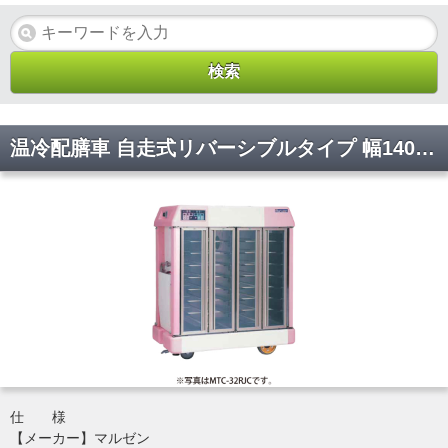
温冷配膳車 自走式リバーシブルタイプ 幅1400×奥行780×高さ1345(mm) MTC-24RJC マルゼン
仕 様
【メーカー】マルゼン