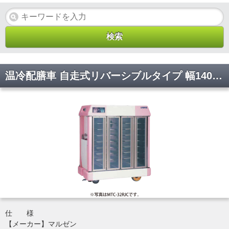
温冷配膳車 自走式リバーシブルタイプ 幅1400×奥行780×高さ1720(mm) MTC-36RJC マルゼン
仕 様
【メーカー】マルゼン