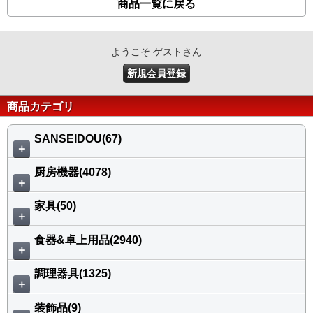
商品一覧に戻る
ようこそ ゲストさん
新規会員登録
商品カテゴリ
SANSEIDOU(67)
＋
厨房機器(4078)
＋
家具(50)
＋
食器&卓上用品(2940)
＋
調理器具(1325)
＋
装飾品(9)