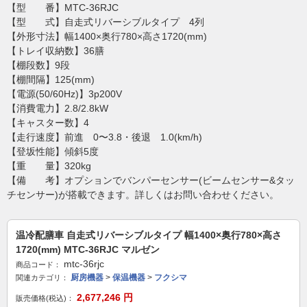
【型 番】MTC-36RJC
【型 式】自走式リバーシブルタイプ 4列
【外形寸法】幅1400×奥行780×高さ1720(mm)
【トレイ収納数】36膳
【棚段数】9段
【棚間隔】125(mm)
【電源(50/60Hz)】3p200V
【消費電力】2.8/2.8kW
【キャスター数】4
【走行速度】前進 0〜3.8・後退 1.0(km/h)
【登坂性能】傾斜5度
【重 量】320kg
【備 考】オプションでバンパーセンサー(ビームセンサー&タッ
チセンサー)が搭載できます。詳しくはお問い合わせください。
温冷配膳車 自走式リバーシブルタイプ 幅1400×奥行780×高さ
1720(mm) MTC-36RJC マルゼン
mtc-36rjc
商品コード：
厨房機器
>
保温機器
>
フクシマ
関連カテゴリ：
2,677,246
円
販売価格(税込)：