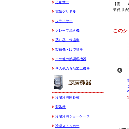
ミキサー
【備 考
業務用 
電気グリドル
フライヤー
このシ
クレープ焼き機
蒸し器・保温機
製麺機・ゆで麺器
その他の熱調理機器
その他の食品加工機器
-
業務用スパイラルミ
業務用スパイラルミ
業務用電気コンベク
キサー 10L
キサー 30L
ションオーブン
HTHS10INK
HTHS30IN
STTE21
冷蔵冷凍庫各種
330,000円（税込）
595,100円（税込）
184,800円（税込）
製氷機
冷蔵冷凍ショーケース
冷凍ストッカー