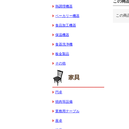
この商
熱調理機器
この商
ベーカリー機器
食品加工機器
保温機器
食器洗浄機
板金製品
その他
円卓
焼肉等設備
業務用テーブル
座卓