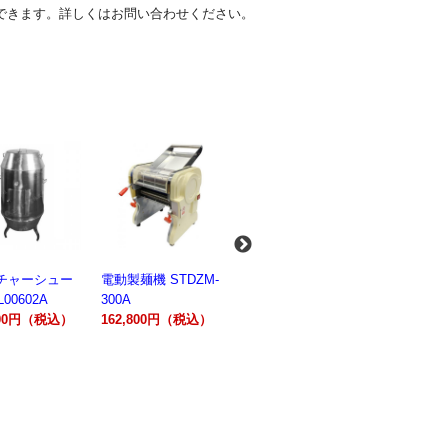
できます。詳しくはお問い合わせください。
麺機 STDZM-
業務用スパイラルミ
業務用スパイラルミ
業務用電気
キサー 10L
キサー 30L
ションオー
800円（税込）
HTHS10INK
HTHS30IN
STTE21
330,000円（税込）
595,100円（税込）
184,800