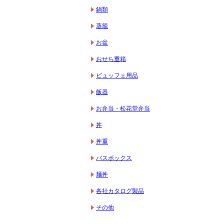
鍋類
蒸籠
お盆
おせち重箱
ビュッフェ用品
飯器
お弁当・松花堂弁当
丼
丼重
バスボックス
麺丼
各社カタログ製品
その他