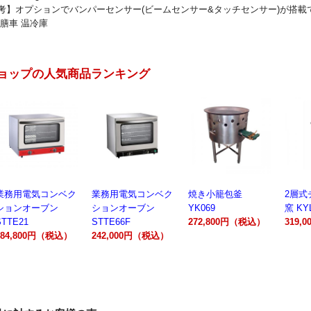
】オプションでバンパーセンサー(ビームセンサー&タッチセンサー)が搭載
配膳車 温冷庫
ョップの人気商品ランキング
業務用電気コンベク
焼き小籠包釜
2層式チャーシュー
電動製
ションオーブン
YK069
窯 KYL00602A
300A
STTE66F
272,800円（税込）
319,000円（税込）
162,
242,000円（税込）