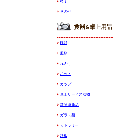
椅子
その他
碗類
皿類
れんげ
ポット
カップ
卓上サービス器物
箸関連商品
ガラス類
カトラリー
鉄板