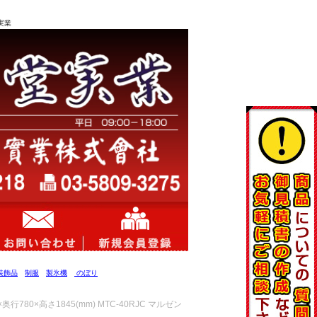
実業
装飾品
制服
製氷機
のぼり
780×高さ1845(mm) MTC-40RJC マルゼン