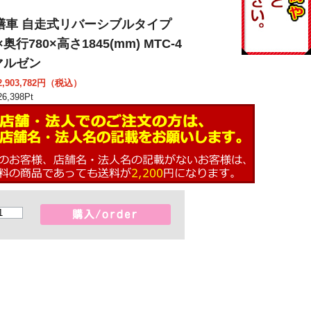
膳車 自走式リバーシブルタイプ
×奥行780×高さ1845(mm) MTC-4
 マルゼン
903,782
円（税込）
6,398
Pt