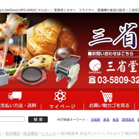
高さ1845(mm) MTC-40RJC マルゼン｜ 業務用ミキサー、フライヤー、製麺機や食器の販売｜三省堂
HOT検索キーワード：
冷蔵庫
家具
食器
調理器具
業
>
厨房機器
>
保温機器
>
フクシマ
> 温冷配膳車 自走式リバーシブルタイプ 幅1400×奥行