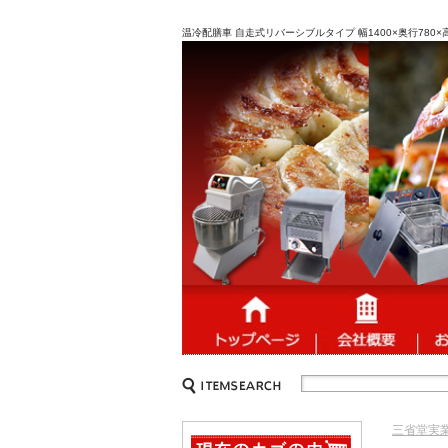
温冷配膳車 自走式リバーシブルタイプ 幅1400×奥行780×
三省堂実