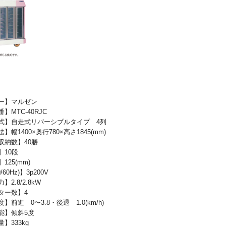
ー】マルゼン
MTC-40RJC
】自走式リバーシブルタイプ 4列
】幅1400×奥行780×高さ1845(mm)
収納数】40膳
】10段
125(mm)
60Hz)】3p200V
2.8/2.8kW
ター数】4
】前進 0〜3.8・後退 1.0(km/h)
能】傾斜5度
】333kg