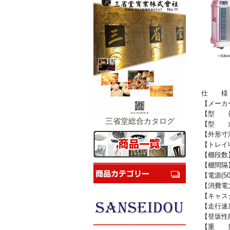
仕 様
【メーカ
【型 番】
三省堂総合カタログ
【型 式
【外形寸法
【トレイ
【棚段数
【棚間隔】
【電源(50/
【消費電力】
【キャス
【走行速度
【登坂性
【重 量