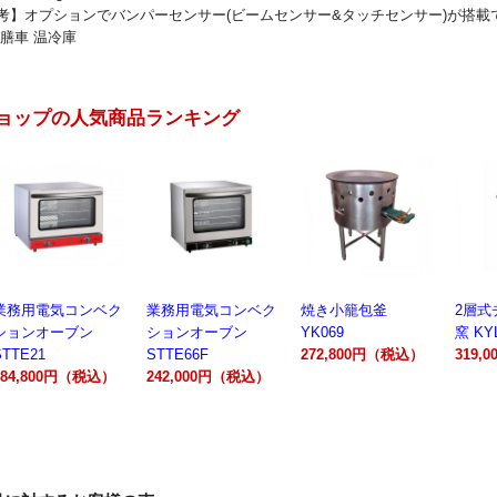
】オプションでバンパーセンサー(ビームセンサー&タッチセンサー)が搭載
配膳車 温冷庫
ョップの人気商品ランキング
業務用電気コンベク
焼き小籠包釜
2層式チャーシュー
電動製
ションオーブン
YK069
窯 KYL00602A
300A
STTE66F
272,800円（税込）
319,000円（税込）
162,
242,000円（税込）