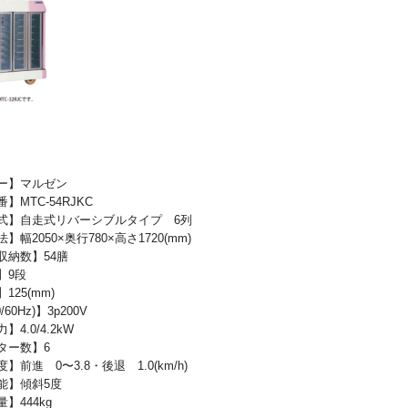
ー】マルゼン
MTC-54RJKC
】自走式リバーシブルタイプ 6列
】幅2050×奥行780×高さ1720(mm)
収納数】54膳
】9段
125(mm)
60Hz)】3p200V
4.0/4.2kW
ター数】6
】前進 0〜3.8・後退 1.0(km/h)
能】傾斜5度
】444kg