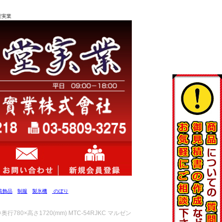
堂実業
装飾品
制服
製氷機
のぼり
780×高さ1720(mm) MTC-54RJKC マルゼン