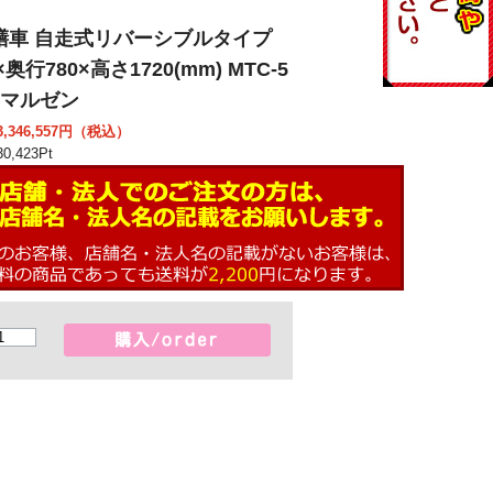
膳車 自走式リバーシブルタイプ
×奥行780×高さ1720(mm) MTC-5
C マルゼン
346,557
円（税込）
0,423
Pt