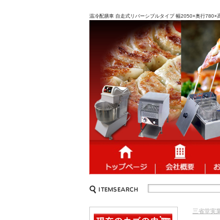
温冷配膳車 自走式リバーシブルタイプ 幅2050×奥行780×
三省堂実