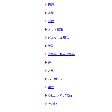
鍋類
蒸籠
お盆
おせち重箱
ビュッフェ用品
飯器
お弁当・松花堂弁当
丼
丼重
バスボックス
麺丼
各社カタログ製品
その他