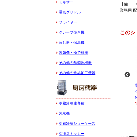
ミキサー
【備 考
業務用 
電気グリドル
フライヤー
このシ
クレープ焼き機
蒸し器・保温機
製麺機・ゆで麺器
その他の熱調理機器
その他の食品加工機器
-
業務用スパイラルミ
業務用スパイラルミ
業務用電気コンベク
キサー 10L
キサー 30L
ションオーブン
HTHS10INK
HTHS30IN
STTE21
冷蔵冷凍庫各種
330,000円（税込）
595,100円（税込）
184,800円（税込）
製氷機
冷蔵冷凍ショーケース
冷凍ストッカー