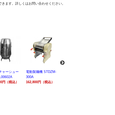
できます。詳しくはお問い合わせください。
麺機 STDZM-
業務用スパイラルミ
業務用スパイラルミ
業務用電気
キサー 10L
キサー 30L
ションオー
800円（税込）
HTHS10INK
HTHS30IN
STTE21
330,000円（税込）
595,100円（税込）
184,800