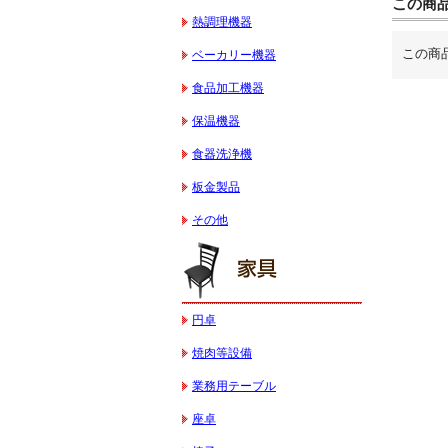
この商
熱調理機器
この商
ベーカリー機器
食品加工機器
保温機器
食器洗浄機
板金製品
その他
円卓
焼肉等設備
業務用テーブル
座卓