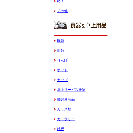
椅子
その他
碗類
皿類
れんげ
ポット
カップ
卓上サービス器物
箸関連商品
ガラス類
カトラリー
鉄板