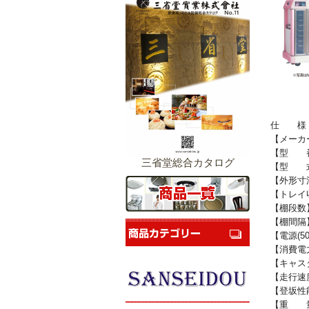
仕 様
【メーカ
【型 番】
三省堂総合カタログ
【型 式
【外形寸法
【トレイ
【棚段数
【棚間隔】
【電源(50/
【消費電力】
【キャス
【走行速度
【登坂性
【重 量