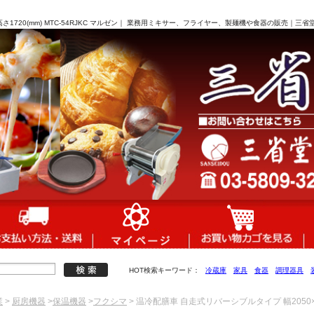
高さ1720(mm) MTC-54RJKC マルゼン｜ 業務用ミキサー、フライヤー、製麺機や食器の販売｜三省
HOT検索キーワード：
冷蔵庫
家具
食器
調理器具
業
>
厨房機器
>
保温機器
>
フクシマ
> 温冷配膳車 自走式リバーシブルタイプ 幅2050×奥行