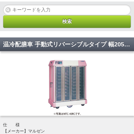
温冷配膳車 手動式リバーシブルタイプ 幅2050×奥行780×高さ1470(mm) MTC-42RC マルゼン
仕 様
【メーカー】マルゼン