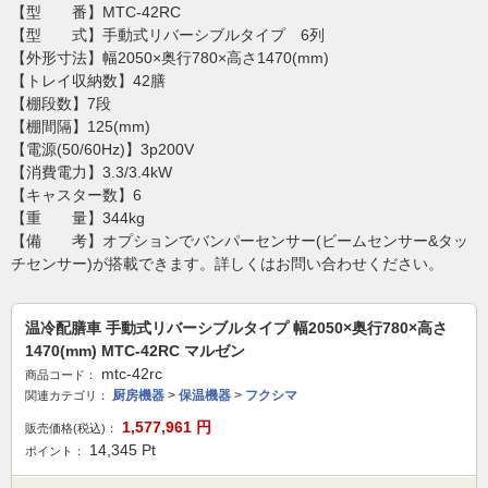
【型 番】MTC-42RC
【型 式】手動式リバーシブルタイプ 6列
【外形寸法】幅2050×奥行780×高さ1470(mm)
【トレイ収納数】42膳
【棚段数】7段
【棚間隔】125(mm)
【電源(50/60Hz)】3p200V
【消費電力】3.3/3.4kW
【キャスター数】6
【重 量】344kg
【備 考】オプションでバンパーセンサー(ビームセンサー&タッ
チセンサー)が搭載できます。詳しくはお問い合わせください。
温冷配膳車 手動式リバーシブルタイプ 幅2050×奥行780×高さ
1470(mm) MTC-42RC マルゼン
mtc-42rc
商品コード：
厨房機器
>
保温機器
>
フクシマ
関連カテゴリ：
1,577,961
円
販売価格(税込)：
14,345
Pt
ポイント：