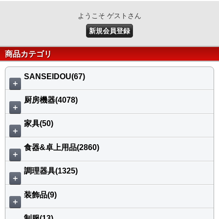
ようこそ ゲストさん
新規会員登録
商品カテゴリ
SANSEIDOU(67)
＋
厨房機器(4078)
＋
家具(50)
＋
食器&卓上用品(2860)
＋
調理器具(1325)
＋
装飾品(9)
＋
制服(13)