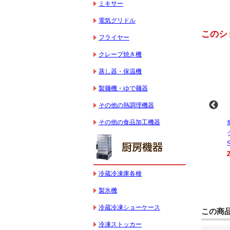
ミキサー
電気グリドル
このシ
フライヤー
クレープ焼き機
蒸し器・保温機
製麺機・ゆで麺器
その他の熱調理機器
その他の食品加工機器
-
業務用スパイラルミ
業務用スパイラルミ
業務用電気コンベク
キサー 10L
キサー 30L
ションオーブン
HTHS10INK
HTHS30IN
STTE21
330,000円（税込）
595,100円（税込）
184,800円（税込）
冷蔵冷凍庫各種
製氷機
冷蔵冷凍ショーケース
この商
冷凍ストッカー