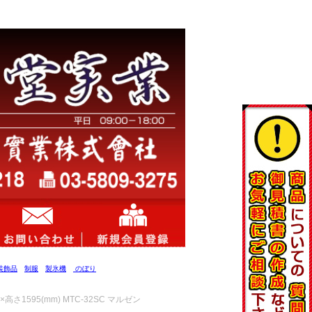
装飾品
制服
製氷機
のぼり
さ1595(mm) MTC-32SC マルゼン