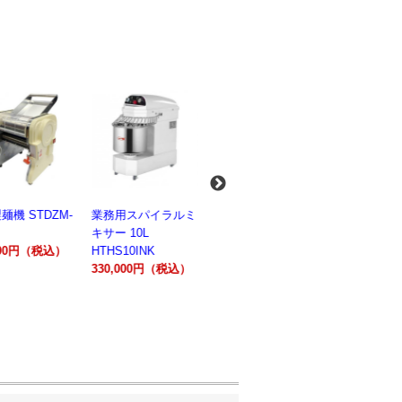
麺機 STDZM-
業務用スパイラルミ
業務用スパイラルミ
業務用電気
キサー 10L
キサー 30L
ションオー
800円（税込）
HTHS10INK
HTHS30IN
STTE21
330,000円（税込）
595,100円（税込）
184,800