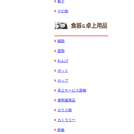
椅子
その他
碗類
皿類
れんげ
ポット
カップ
卓上サービス器物
箸関連商品
ガラス類
カトラリー
鉄板