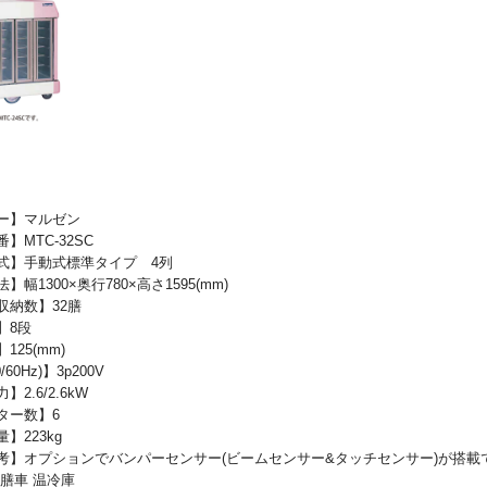
ー】マルゼン
MTC-32SC
】手動式標準タイプ 4列
】幅1300×奥行780×高さ1595(mm)
収納数】32膳
】8段
125(mm)
60Hz)】3p200V
2.6/2.6kW
ター数】6
】223kg
】オプションでバンパーセンサー(ビームセンサー&タッチセンサー)が搭載
配膳車 温冷庫