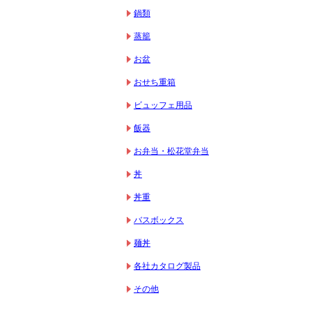
鍋類
蒸籠
お盆
おせち重箱
ビュッフェ用品
飯器
お弁当・松花堂弁当
丼
丼重
バスボックス
麺丼
各社カタログ製品
その他