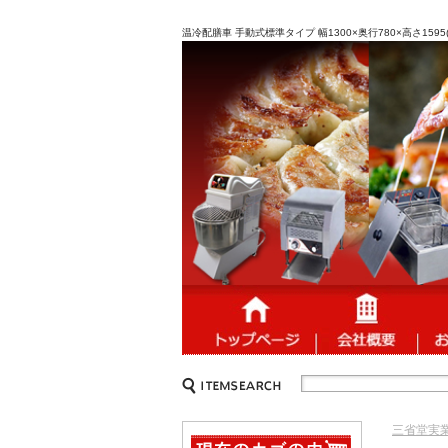
温冷配膳車 手動式標準タイプ 幅1300×奥行780×高さ15
三省堂実