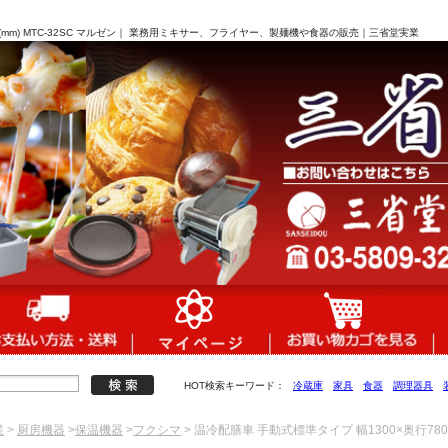
95(mm) MTC-32SC マルゼン｜ 業務用ミキサー、フライヤー、製麺機や食器の販売｜三省堂実業
HOT検索キーワード：
冷蔵庫
家具
食器
調理器具
業
>
厨房機器
>
保温機器
>
フクシマ
> 温冷配膳車 手動式標準タイプ 幅1300×奥行780×高