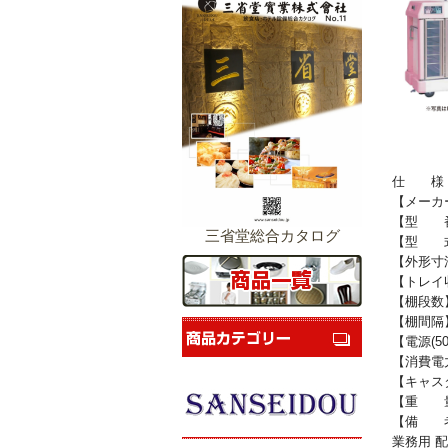
仕 様
【メーカ
【型 番】
三省堂総合カタログ
【型 式
【外形寸法
【トレイ
【棚段数
【棚間隔】
【電源(50/
【消費電力】
【キャス
【重 量
【備 考
業務用 