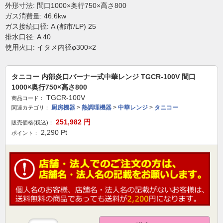
外形寸法: 間口1000×奥行750×高さ800
ガス消費量: 46.6kw
ガス接続口径: A (都市/LP) 25
排水口径: A 40
使用火口: イタメ内径φ300×2
タニコー 内部炎口バーナー式中華レンジ TGCR-100V 間口
1000×奥行750×高さ800
TGCR-100V
商品コード：
厨房機器
>
熱調理機器
>
中華レンジ
>
タニコー
関連カテゴリ：
251,982
円
販売価格(税込)：
2,290
Pt
ポイント：