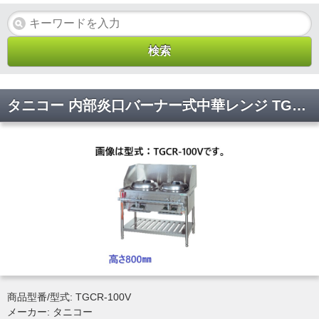
タニコー 内部炎口バーナー式中華レンジ TGCR-100V 間口1000×奥行750×高さ800
商品型番/型式: TGCR-100V
メーカー: タニコー