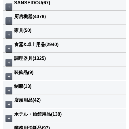
SANSEIDOU(67)
＋
厨房機器(4078)
＋
家具(50)
＋
食器&卓上用品(2940)
＋
調理器具(1325)
＋
装飾品(9)
＋
制服(13)
＋
店頭用品(42)
＋
ホテル・旅館用品(138)
＋
業務用消耗品(97)