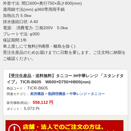
外形寸法: 間口600×奥行750×高さ800(mm)
適用鍋寸法(mm) φ360専用両手鍋
加熱出力 5.0kw
排水接続口径: A 40
電源: 消費電力: 三相200V 5.0kw
プレート寸法: φ300
保証期間:1年
車上渡しにて無料(沖縄県・離島を除く)
受注生産品のためお届けまでに日数を要します。ご注文時に納期を
ご確認ください。
【受注生産品・送料無料】タニコー IH中華レンジ 「スタンドタ
イプ」 TICR-B605 W600×D750×H800(mm)
TICR-B605
商品コード：
厨房機器
>
熱調理機器
>
中華レンジ
>
タニコー
関連カテゴリ：
558,112
円
販売価格(税込)：
5,073
Pt
ポイント：