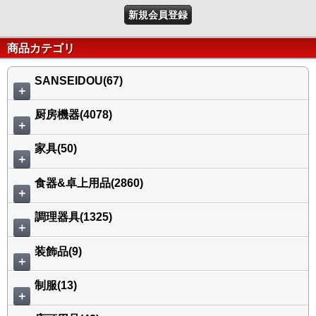
新規会員登録
商品カテゴリ
SANSEIDOU(67)
＋
厨房機器(4078)
＋
家具(50)
＋
食器&卓上用品(2860)
＋
調理器具(1325)
＋
装飾品(9)
＋
制服(13)
＋