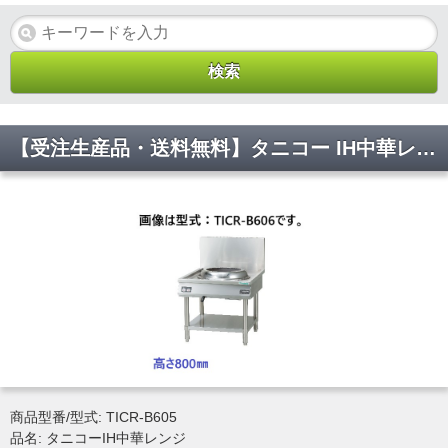
【受注生産品・送料無料】タニコー IH中華レンジ 「スタンドタイプ」 TICR-B605 W600×D750×H800(mm)
商品型番/型式: TICR-B605
品名: タニコーIH中華レンジ