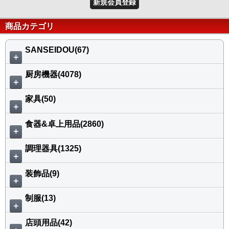
新規会員登録
商品カテゴリ
SANSEIDOU(67)
＋
厨房機器(4078)
＋
家具(50)
＋
食器&卓上用品(2860)
＋
調理器具(1325)
＋
装飾品(9)
＋
制服(13)
＋
店頭用品(42)