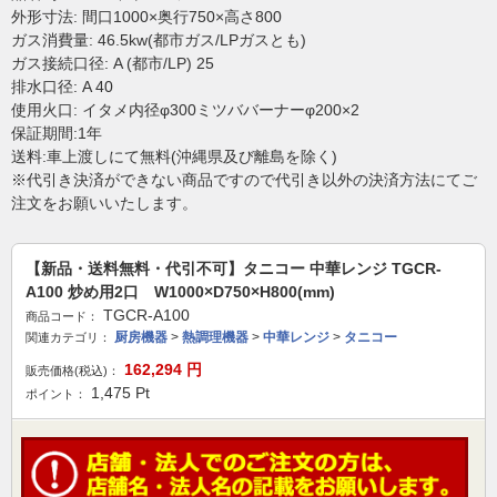
外形寸法: 間口1000×奥行750×高さ800
ガス消費量: 46.5kw(都市ガス/LPガスとも)
ガス接続口径: A (都市/LP) 25
排水口径: A 40
使用火口: イタメ内径φ300ミツババーナーφ200×2
保証期間:1年
送料:車上渡しにて無料(沖縄県及び離島を除く)
※代引き決済ができない商品ですので代引き以外の決済方法にてご
注文をお願いいたします。
【新品・送料無料・代引不可】タニコー 中華レンジ TGCR-
A100 炒め用2口 W1000×D750×H800(mm)
TGCR-A100
商品コード：
厨房機器
>
熱調理機器
>
中華レンジ
>
タニコー
関連カテゴリ：
162,294
円
販売価格(税込)：
1,475
Pt
ポイント：