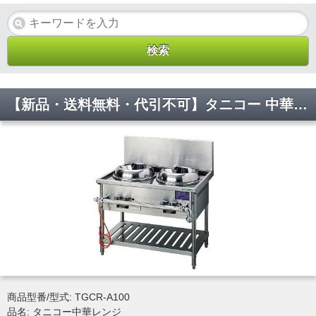
【新品・送料無料・代引不可】タニコー 中華レンジ TGCR-A100 炒め用2口 W1000×D750×H800(mm)
商品型番/型式: TGCR-A100
品名: タニコー中華レンジ