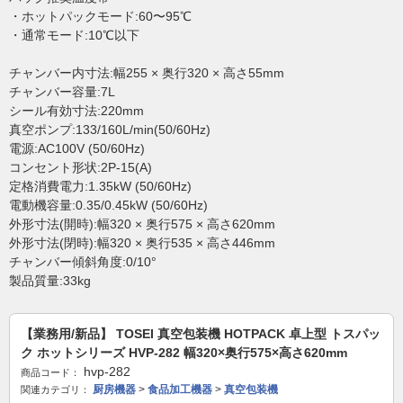
・ホットパックモード:60〜95℃
・通常モード:10℃以下
チャンバー内寸法:幅255 × 奥行320 × 高さ55mm
チャンバー容量:7L
シール有効寸法:220mm
真空ポンプ:133/160L/min(50/60Hz)
電源:AC100V (50/60Hz)
コンセント形状:2P-15(A)
定格消費電力:1.35kW (50/60Hz)
電動機容量:0.35/0.45kW (50/60Hz)
外形寸法(開時):幅320 × 奥行575 × 高さ620mm
外形寸法(閉時):幅320 × 奥行535 × 高さ446mm
チャンバー傾斜角度:0/10°
製品質量:33kg
【業務用/新品】 TOSEI 真空包装機 HOTPACK 卓上型 トスパッ
ク ホットシリーズ HVP-282 幅320×奥行575×高さ620mm
hvp-282
商品コード：
厨房機器
>
食品加工機器
>
真空包装機
関連カテゴリ：