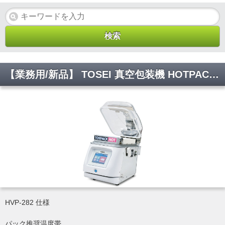
【業務用/新品】 TOSEI 真空包装機 HOTPACK 卓上型 トスパック ホットシリーズ HVP-282 幅320×奥行575×高さ620mm
HVP-282 仕様
パック推奨温度帯