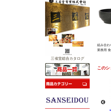
組み合わ
業務用 食
三省堂総合カタログ
このシ
-
業務用スパイラルミ
業務用スパイラルミ
業務用電気コンベク