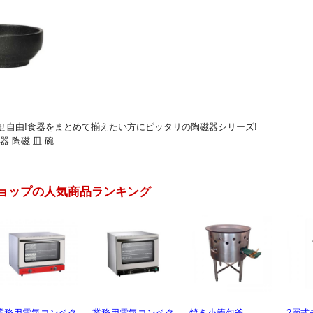
せ自由!食器をまとめて揃えたい方にピッタリの陶磁器シリーズ!
器 陶磁 皿 碗
ョップの人気商品ランキング
業務用電気コンベク
焼き小籠包釜
2層式チャーシュー
電動製