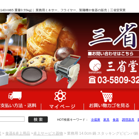
Φ140×H65 重量0.55kg]｜ 業務用ミキサー、フライヤー、製麺機や食器の販売｜三省堂実業
HOT検索キーワード：
冷蔵庫
家具
食器
調理器具
業
>
食器&卓上用品
>
卓上サービス器物
> 業務用 14.0cm 鍋 スタッキングビビンバ鍋 黒