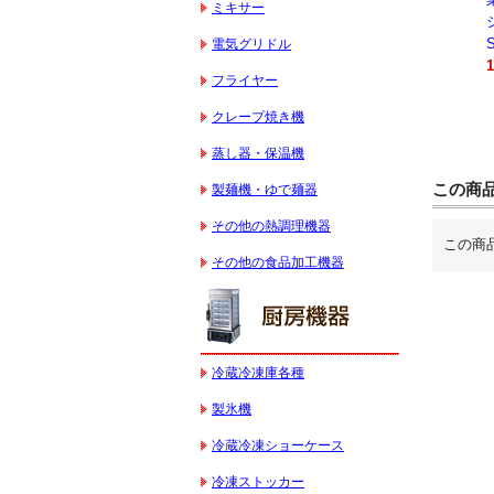
ミキサー
キサー 10L
キサー 30L
ションオーブン
HTHS10INK
HTHS30IN
STTE21
電気グリドル
330,000円（税込）
595,100円（税込）
184,800円（税込）
フライヤー
クレープ焼き機
蒸し器・保温機
この商
製麺機・ゆで麺器
その他の熱調理機器
この商
その他の食品加工機器
冷蔵冷凍庫各種
製氷機
冷蔵冷凍ショーケース
冷凍ストッカー