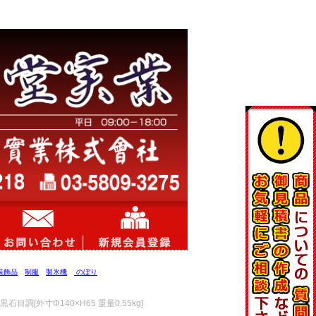
装飾品
制服
製氷機
のぼり
石目調[外寸Φ140×H65 重量0.55kg]