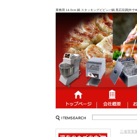
業務用 14.0cm 鍋 スタッキングビビンバ鍋 黒石目調[外寸
三省堂実