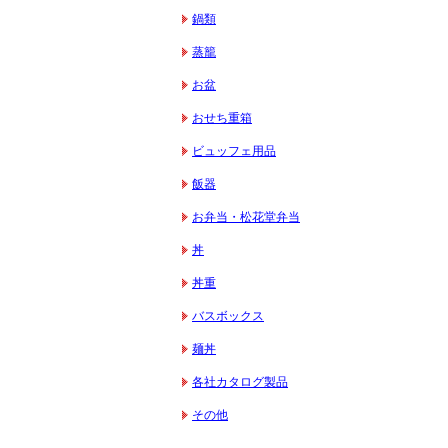
鍋類
蒸籠
お盆
おせち重箱
ビュッフェ用品
飯器
お弁当・松花堂弁当
丼
丼重
バスボックス
麺丼
各社カタログ製品
その他