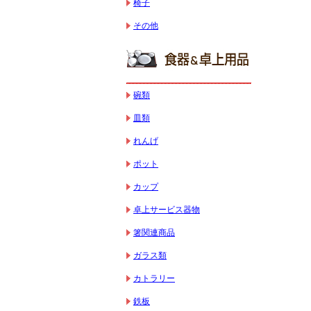
椅子
その他
碗類
皿類
れんげ
ポット
カップ
卓上サービス器物
箸関連商品
ガラス類
カトラリー
鉄板