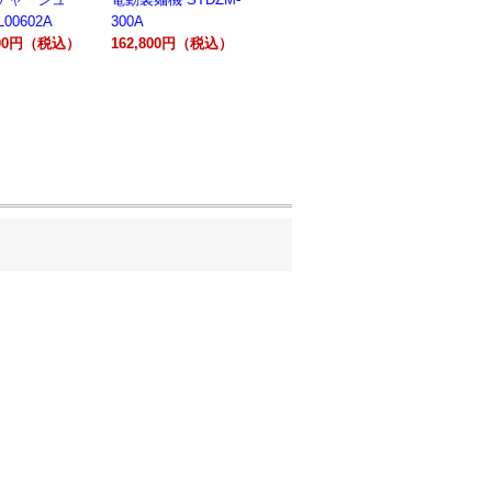
キサー 10L
キサー 30L
ションオー
800円（税込）
HTHS10INK
HTHS30IN
STTE21
330,000円（税込）
595,100円（税込）
184,800