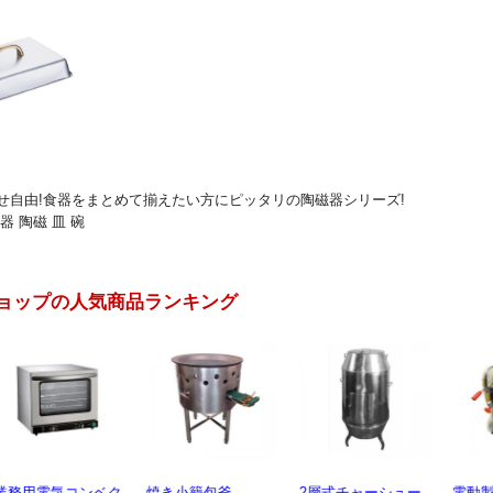
せ自由!食器をまとめて揃えたい方にピッタリの陶磁器シリーズ!
器 陶磁 皿 碗
ョップの人気商品ランキング
業務用電気コンベク
焼き小籠包釜
2層式チャーシュー
電動製