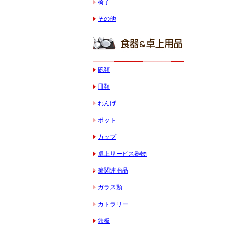
椅子
その他
碗類
皿類
れんげ
ポット
カップ
卓上サービス器物
箸関連商品
ガラス類
カトラリー
鉄板