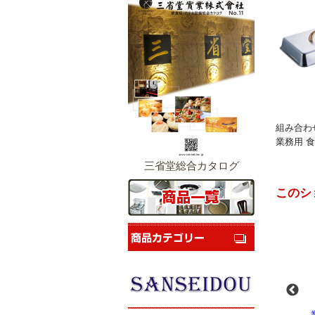
組み合わ
業務用 食
三省堂総合カタログ
このシ
-
業務用スパイラルミ
業務用スパイラルミ
業務用電気コンベク