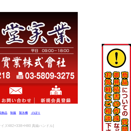
装飾品
制服
製氷機
のぼり
イズ482×338×H80 真鍮ハンドル]