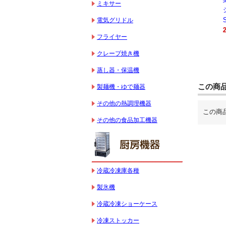
ミキサー
キサー 10L
キサー 30L
ションオーブン
HTHS10INK
HTHS30IN
STTE21
電気グリドル
330,000円（税込）
595,100円（税込）
184,800円（税込）
フライヤー
クレープ焼き機
蒸し器・保温機
この商
製麺機・ゆで麺器
その他の熱調理機器
この商
その他の食品加工機器
冷蔵冷凍庫各種
製氷機
冷蔵冷凍ショーケース
冷凍ストッカー