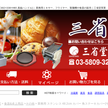
イズ482×338×H80 真鍮ハンドル]｜ 業務用ミキサー、フライヤー、製麺機や食器の販売｜三省堂実業
HOT検索キーワード：
冷蔵庫
家具
食器
調理器具
業
>
食器&卓上用品
>
その他
> 業務用 ステンレス 48.2cm カバー 角ステーキカバー[サ