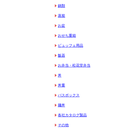
鍋類
蒸籠
お盆
おせち重箱
ビュッフェ用品
飯器
お弁当・松花堂弁当
丼
丼重
バスボックス
麺丼
各社カタログ製品
その他