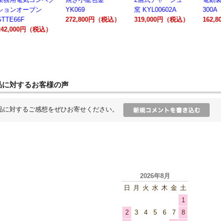
ションオーブン
YK069
窯 KYL00602A
300A
STTE66F
272,800円（税込）
319,000円（税込）
162,
242,000円（税込）
品に対するお客様の声
品に対するご感想をぜひお寄せください。
2026年8月
日
月
火
水
木
金
土
1
2
3
4
5
6
7
8