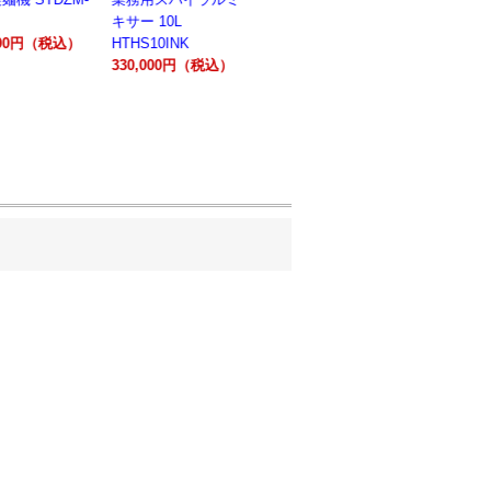
キサー 10L
キサー 30L
ションオー
800円（税込）
HTHS10INK
HTHS30IN
STTE21
330,000円（税込）
595,100円（税込）
184,800