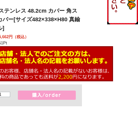
ステンレス 48.2cm カバー 角ス
バー[サイズ482×338×H80 真鍮
]
,662
円（税込）
51
Pt