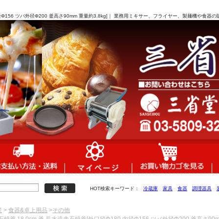
 内径Φ156 ツバ外径Φ200 釜高さ90mm 重量約3.8kg]｜ 業務用ミキサー、フライヤー、製麺機や食
HOT検索キーワード：
冷蔵庫
家具
食器
調理器具
業
>
食器&卓上用品
>
その他
石焼釜 18.0cm 釜 長水遠赤石焼釜[外口径Φ180 内径Φ156 ツバ外径Φ200 釜高さ90mm