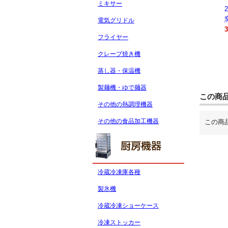
ミキサー
ミ
業務用電気コンベク
業務用電気コンベク
焼き小籠包釜
ションオーブン
ションオーブン
YK069
電気グリドル
STTE21
STTE66F
272,800円（税込）
フライヤー
184,800円（税込）
242,000円（税込）
クレープ焼き機
蒸し器・保温機
製麺機・ゆで麺器
この商
その他の熱調理機器
その他の食品加工機器
この商
冷蔵冷凍庫各種
製氷機
冷蔵冷凍ショーケース
冷凍ストッカー