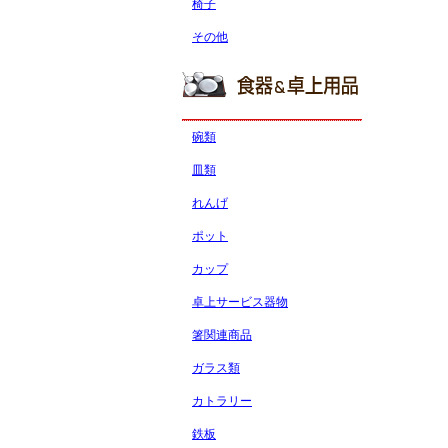
椅子
その他
碗類
皿類
れんげ
ポット
カップ
卓上サービス器物
箸関連商品
ガラス類
カトラリー
鉄板