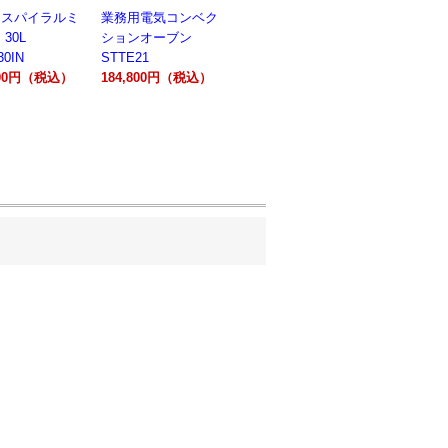
用スパイラルミ
業務用電気コンベク
業務用電気コンベク
焼き小籠包
30L
ションオーブン
ションオーブン
YK069
30IN
STTE21
STTE66F
272,800
100円（税込）
184,800円（税込）
242,000円（税込）