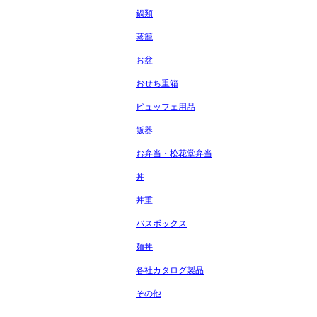
鍋類
蒸籠
お盆
おせち重箱
ビュッフェ用品
飯器
お弁当・松花堂弁当
丼
丼重
バスボックス
麺丼
各社カタログ製品
その他