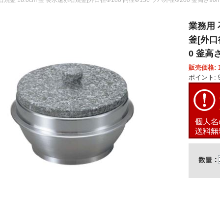
業務用 
釜[外口
0 釜高さ
販売価格: 1
ポイント: 