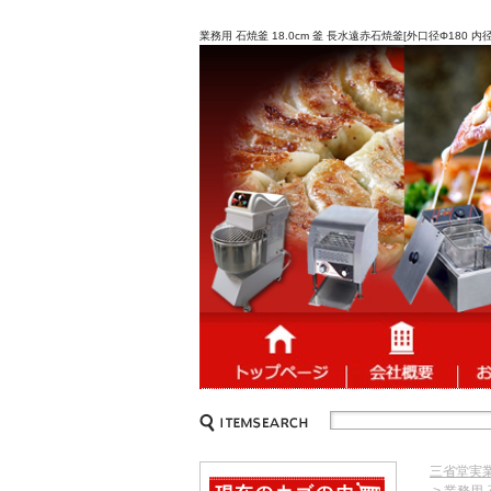
業務用 石焼釜 18.0cm 釜 長水遠赤石焼釜[外口径Φ180
三省堂実
> 業務用 