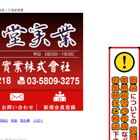
器の販売｜三省堂実業
装飾品
制服
製氷機
のぼり
 重量約3.8kg]