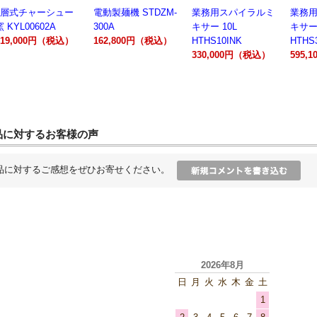
2層式チャーシュー
電動製麺機 STDZM-
業務用スパイラルミ
業務
窯 KYL00602A
300A
キサー 10L
キサー 
319,000円（税込）
162,800円（税込）
HTHS10INK
HTHS
330,000円（税込）
595,
品に対するお客様の声
品に対するご感想をぜひお寄せください。
2026年8月
日
月
火
水
木
金
土
1