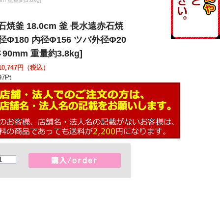
石焼釜 18.0cm 釜 長水遠赤石焼
径Φ180 内径Φ156 ツバ外径Φ20
90mm 重量約3.8kg]
0,747
円（税込）
97
Pt