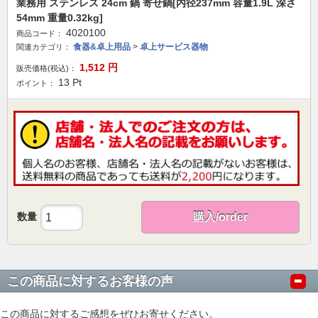
業務用 ステンレス 24cm 鍋 寄せ鍋[内径237mm 容量1.9L 深さ
54mm 重量0.32kg]
4020100
商品コード：
食器&卓上用品
>
卓上サービス器物
関連カテゴリ：
1,512
円
販売価格(税込)：
13
Pt
ポイント：
数量
購入/order
この商品に対するお客様の声
この商品に対するご感想をぜひお寄せください。