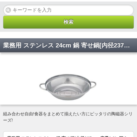
業務用 ステンレス 24cm 鍋 寄せ鍋[内径237mm 容量1.9L 深さ54mm 重量0.32kg]
組み合わせ自由!食器をまとめて揃えたい方にピッタリの陶磁器シリ
ーズ!