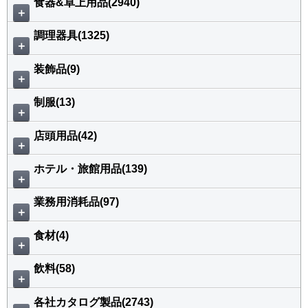
食器&卓上用品(2940)
＋
調理器具(1325)
＋
装飾品(9)
＋
制服(13)
＋
店頭用品(42)
＋
ホテル・旅館用品(139)
＋
業務用消耗品(97)
＋
食材(4)
＋
飲料(58)
＋
各社カタログ製品(2743)