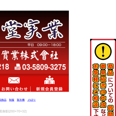
装飾品
制服
製氷機
のぼり
御影[200×70×32]