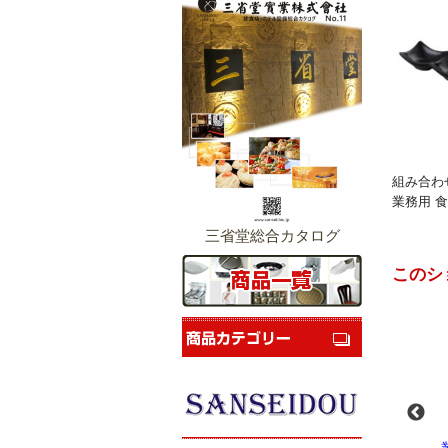
組み合わ
業務用 食
三省堂総合カタログ
このシ
-
業務用スパイラルミ
業務用スパイラルミ
業務用電気コンベク