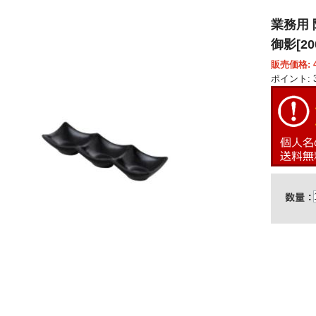
業務用 
御影[20
販売価格: 4
ポイント: 