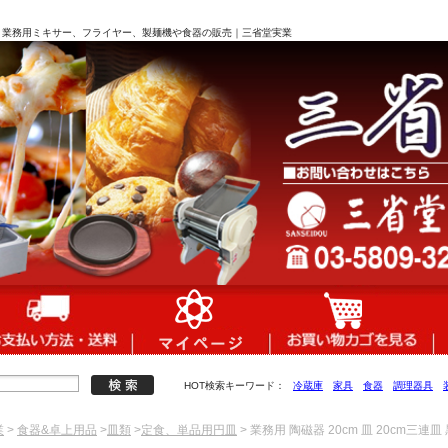
0×32]｜ 業務用ミキサー、フライヤー、製麺機や食器の販売｜三省堂実業
HOT検索キーワード：
冷蔵庫
家具
食器
調理器具
業
>
食器&卓上用品
>
皿類
>
定食、単品用円皿
> 業務用 陶磁器 20cm 皿 20cm三連皿 黒