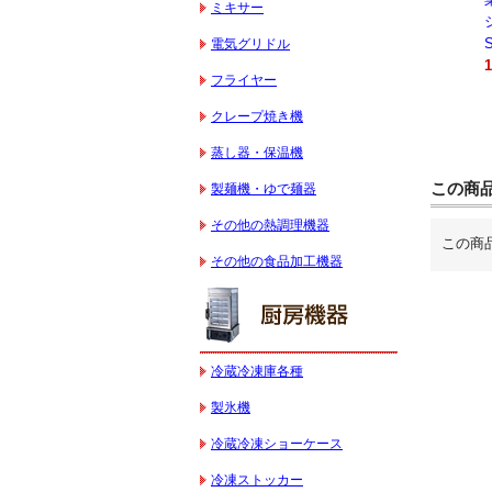
ミキサー
キサー 10L
キサー 30L
ションオーブン
HTHS10INK
HTHS30IN
STTE21
電気グリドル
330,000円（税込）
595,100円（税込）
184,800円（税込）
フライヤー
クレープ焼き機
蒸し器・保温機
この商
製麺機・ゆで麺器
その他の熱調理機器
この商
その他の食品加工機器
冷蔵冷凍庫各種
製氷機
冷蔵冷凍ショーケース
冷凍ストッカー