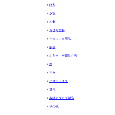
鍋類
蒸籠
お盆
おせち重箱
ビュッフェ用品
飯器
お弁当・松花堂弁当
丼
丼重
バスボックス
麺丼
各社カタログ製品
その他