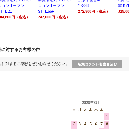
ションオーブン
YK069
窯 KYL00602A
300A
STTE66F
272,800円（税込）
319,000円（税込）
162,
242,000円（税込）
品に対するお客様の声
品に対するご感想をぜひお寄せください。
2026年8月
日
月
火
水
木
金
土
1
2
3
4
5
6
7
8