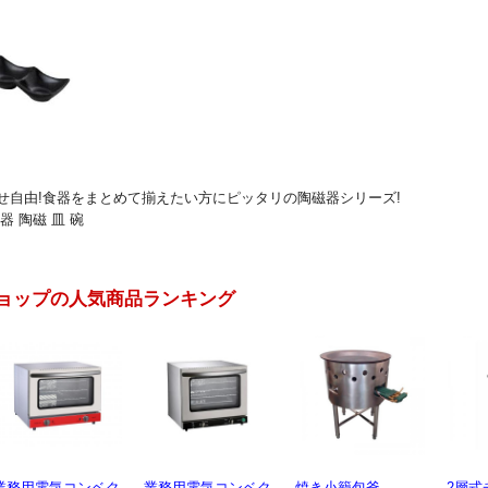
せ自由!食器をまとめて揃えたい方にピッタリの陶磁器シリーズ!
器 陶磁 皿 碗
ョップの人気商品ランキング
業務用電気コンベク
焼き小籠包釜
2層式チャーシュー
電動製