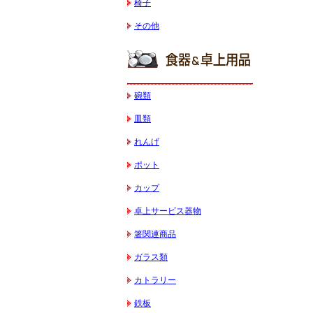
椅子
その他
碗類
皿類
れんげ
ポット
カップ
卓上サービス器物
箸関連商品
ガラス類
カトラリー
鉄板