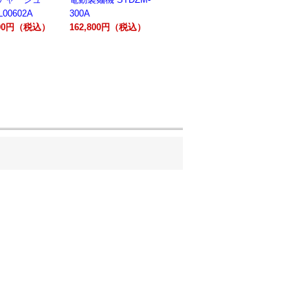
キサー 10L
キサー 30L
ションオー
800円（税込）
HTHS10INK
HTHS30IN
STTE21
330,000円（税込）
595,100円（税込）
184,800