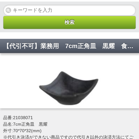
【代引不可】業務用 7cm正角皿 黒耀 食器 珍味 [70×70×32(mm)] 21038071
品番:21038071
品名:7cm正角皿 黒耀
外寸:70*70*32(mm)
※代引き決済ができない商品ですので代引き以外の決済方法にてご