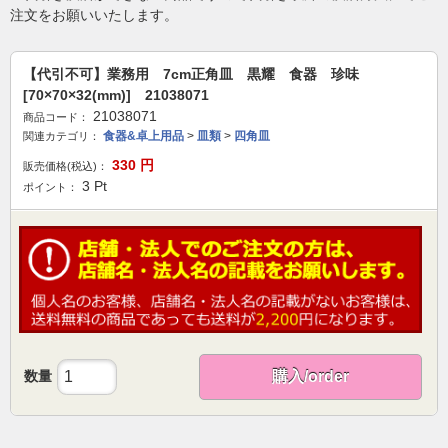
注文をお願いいたします。
【代引不可】業務用 7cm正角皿 黒耀 食器 珍味
[70×70×32(mm)] 21038071
21038071
商品コード：
食器&卓上用品
>
皿類
>
四角皿
関連カテゴリ：
330
円
販売価格(税込)：
3
Pt
ポイント：
数量
購入/order