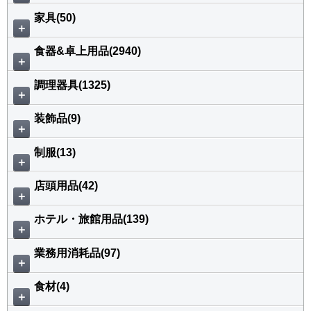
家具(50)
＋
食器&卓上用品(2940)
＋
調理器具(1325)
＋
装飾品(9)
＋
制服(13)
＋
店頭用品(42)
＋
ホテル・旅館用品(139)
＋
業務用消耗品(97)
＋
食材(4)
＋