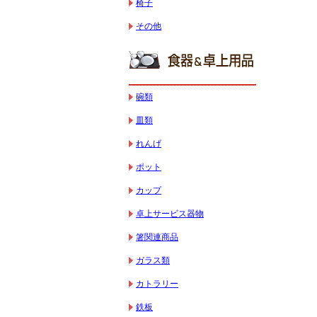
椅子
その他
碗類
皿類
れんげ
ポット
カップ
卓上サービス器物
箸関連商品
ガラス類
カトラリー
鉄板