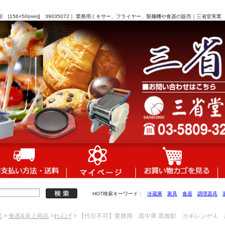
[156×50(mm)] 39035072｜ 業務用ミキサー、フライヤー、製麺機や食器の販売｜三省堂実業
HOT検索キーワード：
冷蔵庫
家具
食器
調理器具
業
>
食器&卓上用品
>
れんげ
> 【代引不可】業務用 黒中華 黒御影 カギレンゲ-L 黒御影 