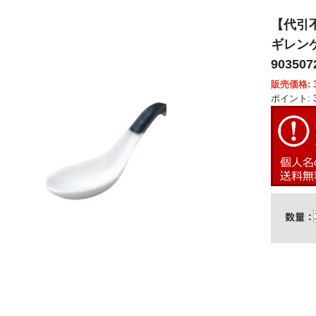
【代引
ギレンゲ
903507
販売価格: 3
ポイント: 