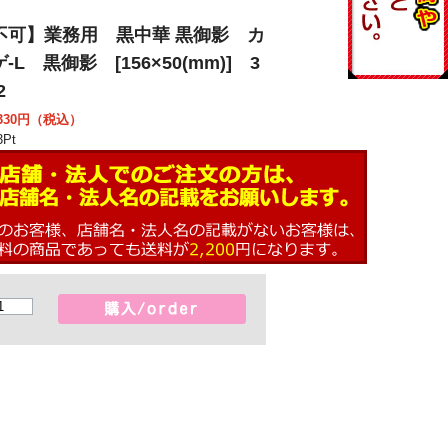
不可】業務用 黒中華 黒御影 カ
-L 黒御影 [156×50(mm)] 3
2
30
円（税込）
3
Pt