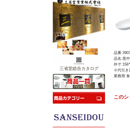
品番:3903
品名:黒中
外寸:156*
三省堂総合カタログ
※代引き
業務用 食
このシ