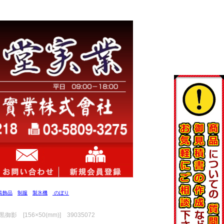
装飾品
制服
製氷機
のぼり
[156×50(mm)] 39035072