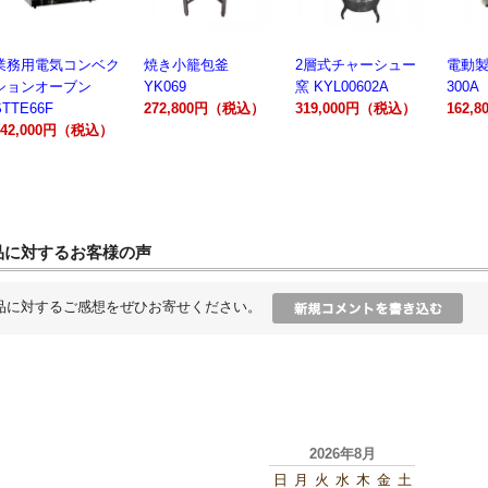
業務用電気コンベク
焼き小籠包釜
2層式チャーシュー
電動製
ションオーブン
YK069
窯 KYL00602A
300A
STTE66F
272,800円（税込）
319,000円（税込）
162,
242,000円（税込）
品に対するお客様の声
品に対するご感想をぜひお寄せください。
2026年8月
日
月
火
水
木
金
土