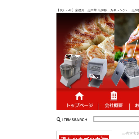
【代引不可】業務用 黒中華 黒御影 カギレンゲ-L 黒御影 
三省堂実