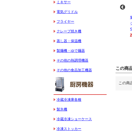
ミキサー
電気グリドル
-
業務用スパイラルミ
業務用スパイラルミ
業務用電気コンベク
フライヤー
キサー 10L
キサー 30L
ションオーブン
HTHS10INK
HTHS30IN
STTE21
クレープ焼き機
330,000円（税込）
595,100円（税込）
184,800円（税込）
蒸し器・保温機
製麺機・ゆで麺器
その他の熱調理機器
この商
その他の食品加工機器
この商
冷蔵冷凍庫各種
製氷機
冷蔵冷凍ショーケース
冷凍ストッカー