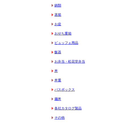
鍋類
蒸籠
お盆
おせち重箱
ビュッフェ用品
飯器
お弁当・松花堂弁当
丼
丼重
バスボックス
麺丼
各社カタログ製品
その他