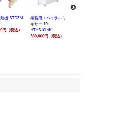
麺機 STDZM-
業務用スパイラルミ
業務用スパイラルミ
業務用電気
キサー 10L
キサー 30L
ションオー
800円（税込）
HTHS10INK
HTHS30IN
STTE21
330,000円（税込）
595,100円（税込）
184,800