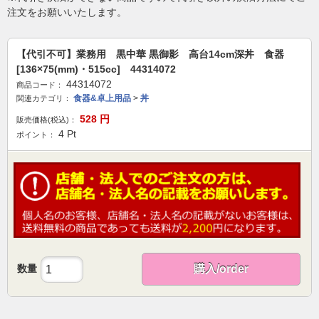
注文をお願いいたします。
【代引不可】業務用 黒中華 黒御影 高台14cm深丼 食器
[136×75(mm)・515cc] 44314072
44314072
商品コード：
食器&卓上用品
>
丼
関連カテゴリ：
528
円
販売価格(税込)：
4
Pt
ポイント：
数量
購入/order