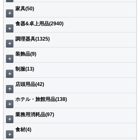
家具(50)
＋
食器&卓上用品(2940)
＋
調理器具(1325)
＋
装飾品(9)
＋
制服(13)
＋
店頭用品(42)
＋
ホテル・旅館用品(138)
＋
業務用消耗品(97)
＋
食材(4)
＋