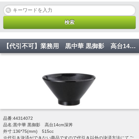
【代引不可】業務用 黒中華 黒御影 高台14cm深丼 食器 [136×75(mm)・515cc] 44314072
品番:44314072
品名:黒中華 黒御影 高台14cm深丼
外寸:136*75(mm) 515cc
※代引き決済ができない商品ですので代引き以外の決済方法にてご