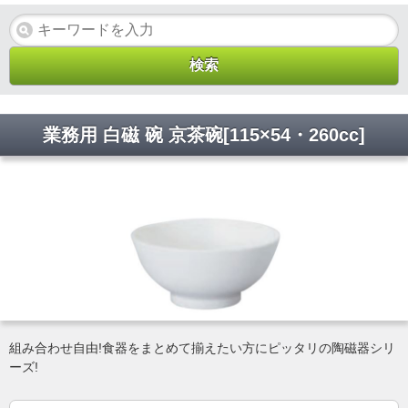
業務用 白磁 碗 京茶碗[115×54・260cc]
組み合わせ自由!食器をまとめて揃えたい方にピッタリの陶磁器シリ
ーズ!