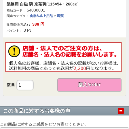
業務用 白磁 碗 京茶碗[115×54・260cc]
54030001
商品コード：
食器&卓上用品
>
碗類
関連カテゴリ：
386
円
販売価格(税込)：
3
Pt
ポイント：
数量
購入/order
この商品に対するお客様の声
この商品に対するご感想をぜひお寄せください。