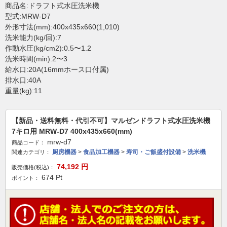
商品名:ドラフト式水圧洗米機
型式:MRW-D7
外形寸法(mm):400x435x660(1,010)
洗米能力(kg/回):7
作動水圧(kg/cm2):0.5〜1.2
洗米時間(min):2〜3
給水口:20A(16mmホース口付属)
排水口:40A
重量(kg):11
【新品・送料無料・代引不可】マルゼンドラフト式水圧洗米機
7キロ用 MRW-D7 400x435x660(mm)
mrw-d7
商品コード：
厨房機器
>
食品加工機器
>
寿司・ご飯盛付設備
>
洗米機
関連カテゴリ：
74,192
円
販売価格(税込)：
674
Pt
ポイント：