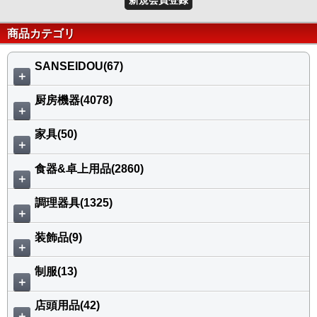
商品カテゴリ
SANSEIDOU(67)
＋
厨房機器(4078)
＋
家具(50)
＋
食器&卓上用品(2860)
＋
調理器具(1325)
＋
装飾品(9)
＋
制服(13)
＋
店頭用品(42)
＋