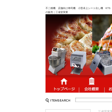
不二精機 店舗向け寿司機 小型卓上シート出し機 KTS 16
の販売｜三省堂実業
三省堂実