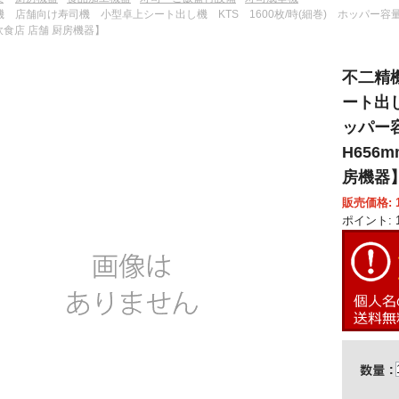
機 店舗向け寿司機 小型卓上シート出し機 KTS 1600枚/時(細巻) ホッパー容量約3升
食店 店舗 厨房機器】
不二精
ート出し
ッパー容
H656
房機器
販売価格: 1,
ポイント: 1