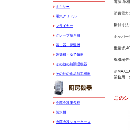
電源:単相1
ミキサー
消費電力:
電気グリドル
据付寸法:W
フライヤー
クレープ焼き機
ホッパー容
蒸し器・保温機
重量:約40
製麺機・ゆで麺器
※機械デ
その他の熱調理機器
※MAX1,
その他の食品加工機器
業務用 
このシ
冷蔵冷凍庫各種
製氷機
冷蔵冷凍ショーケース