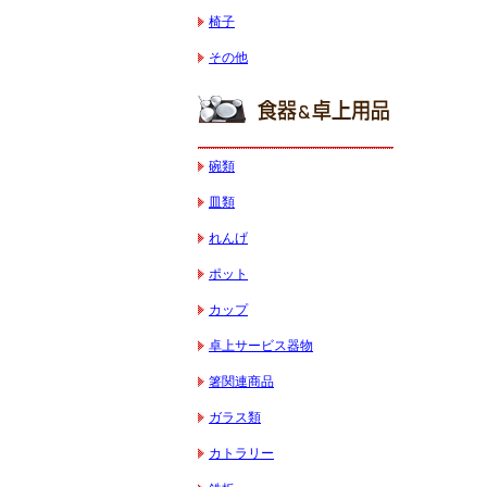
椅子
その他
碗類
皿類
れんげ
ポット
カップ
卓上サービス器物
箸関連商品
ガラス類
カトラリー