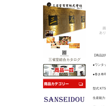
【商品説
三省堂総合カタログ
●ワンタ
●巻き寿
型式:KTS
生産能力:1