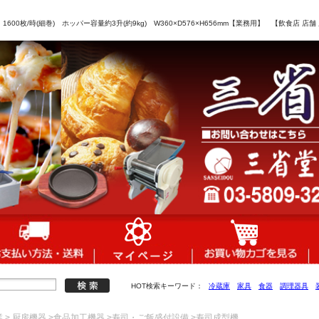
00枚/時(細巻) ホッパー容量約3升(約9kg) W360×D576×H656mm【業務用】 【飲食店
HOT検索キーワード：
冷蔵庫
家具
食器
調理器具
業
>
厨房機器
>
食品加工機器
>
寿司・ご飯盛付設備
>
寿司成型機