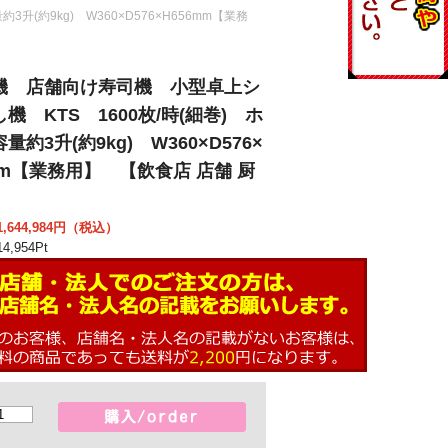
(約9kg) W360×D576×H656mm【業務
機 店舗向け寿司機 小型卓上シ
機 KTS 1600枚/時(細巻) ホ
量約3升(約9kg) W360×D576×
mm【業務用】 【飲食店 店舗 厨
】
644,984
円（税込）
4,954
Pt