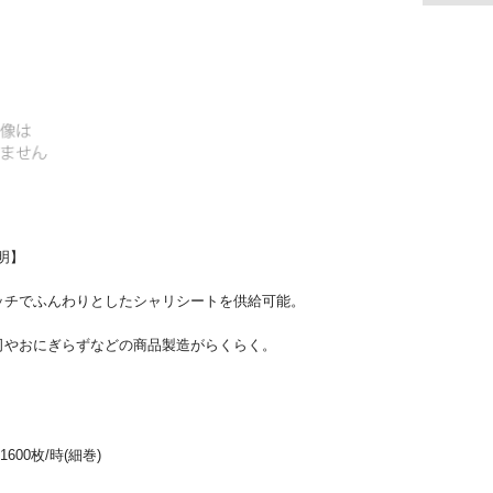
明】
ッチでふんわりとしたシャリシートを供給可能。
司やおにぎらずなどの商品製造がらくらく。
600枚/時(細巻)