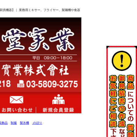
 店舗 厨房機器】｜ 業務用ミキサー、フライヤー、製麺機や食器
装飾品
制服
製氷機
のぼり