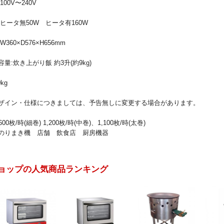
00V〜240V
ヒータ無50W ヒータ有160W
360×D576×H656mm
量:炊き上がり飯 約3升(約9kg)
kg
ザイン・仕様につきましては、予告無しに変更する場合があります。
600枚/時(細巻) 1,200枚/時(中巻)、1,100枚/時(太巻)
のりまき機 店舗 飲食店 厨房機器
ョップの人気商品ランキング