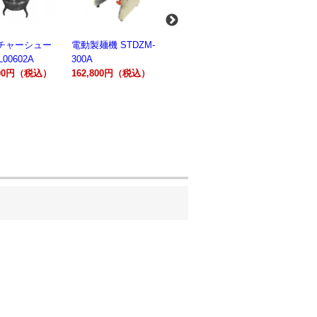
麺機 STDZM-
業務用スパイラルミ
業務用スパイラルミ
業務用電気
キサー 10L
キサー 30L
ションオー
800円（税込）
HTHS10INK
HTHS30IN
STTE21
330,000円（税込）
595,100円（税込）
184,800