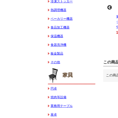
冷凍ストッカー
熱調理機器
-
業務用スパイラルミ
業務用スパイラルミ
業務用電気コンベク
ベーカリー機器
キサー 10L
キサー 30L
ションオーブン
HTHS10INK
HTHS30IN
STTE21
食品加工機器
330,000円（税込）
595,100円（税込）
184,800円（税込）
保温機器
食器洗浄機
板金製品
この商
その他
この商
円卓
焼肉等設備
業務用テーブル
座卓