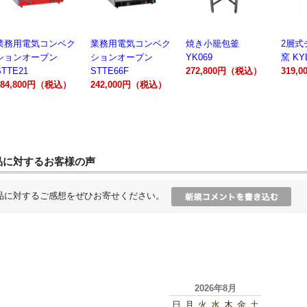
業務用電気コンベク
焼き小籠包釜
2層式チャーシュー
電動製
ションオーブン
YK069
窯 KYL00602A
300A
STTE66F
272,800円（税込）
319,000円（税込）
162,
242,000円（税込）
品に対するお客様の声
品に対するご感想をぜひお寄せください。
2026年8月
日
月
火
水
木
金
土