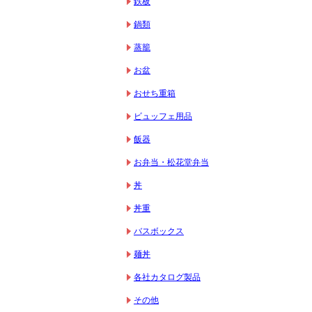
鉄板
鍋類
蒸籠
お盆
おせち重箱
ビュッフェ用品
飯器
お弁当・松花堂弁当
丼
丼重
バスボックス
麺丼
各社カタログ製品
その他