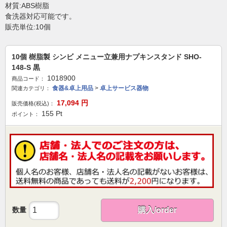
材質:ABS樹脂
食洗器対応可能です。
販売単位:10個
10個 樹脂製 シンビ メニュー立兼用ナプキンスタンド SHO-
148-S 黒
1018900
商品コード：
食器&卓上用品
>
卓上サービス器物
関連カテゴリ：
17,094
円
販売価格(税込)：
155
Pt
ポイント：
数量
購入/order