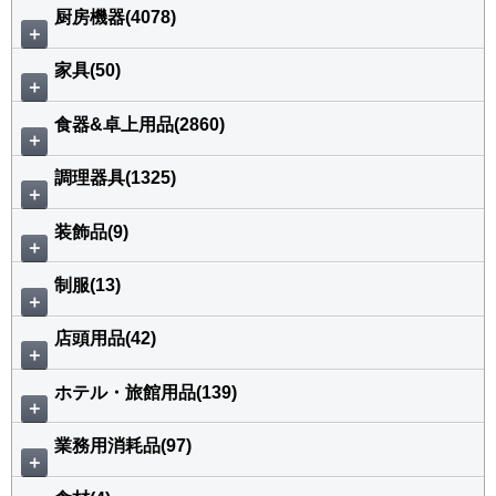
厨房機器(4078)
＋
家具(50)
＋
食器&卓上用品(2860)
＋
調理器具(1325)
＋
装飾品(9)
＋
制服(13)
＋
店頭用品(42)
＋
ホテル・旅館用品(139)
＋
業務用消耗品(97)
＋