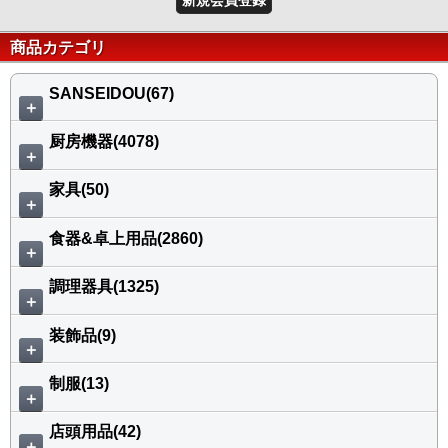
商品カテゴリ
SANSEIDOU(67)
＋
厨房機器(4078)
＋
家具(50)
＋
食器&卓上用品(2860)
＋
調理器具(1325)
＋
装飾品(9)
＋
制服(13)
＋
店頭用品(42)
＋