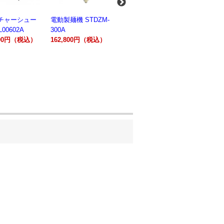
麺機 STDZM-
業務用スパイラルミ
業務用スパイラルミ
業務用電気
キサー 10L
キサー 30L
ションオー
800円（税込）
HTHS10INK
HTHS30IN
STTE21
330,000円（税込）
595,100円（税込）
184,800