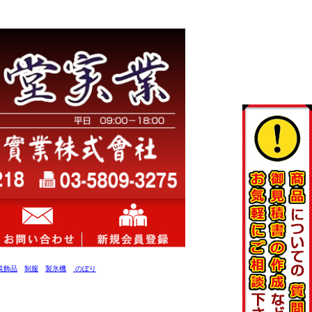
装飾品
制服
製氷機
のぼり