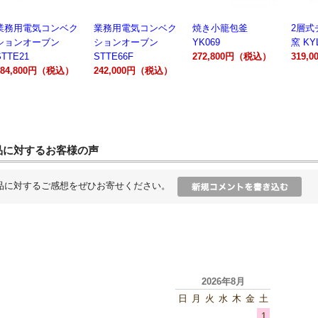
業務用電気コンベク
焼き小籠包釜
2層式チャーシュー
電動製
ションオーブン
YK069
窯 KYL00602A
300A
STTE66F
272,800円（税込）
319,000円（税込）
162,
242,000円（税込）
品に対するお客様の声
品に対するご感想をぜひお寄せください。
2026年8月
日
月
火
水
木
金
土
1