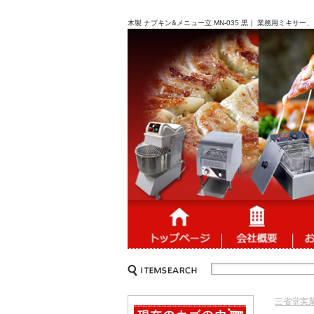
木製 ナプキン&メニュー立 MN-035 黒｜ 業務用ミキ
三省堂実