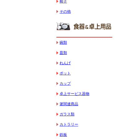
椅子
その他
碗類
皿類
れんげ
ポット
カップ
卓上サービス器物
箸関連商品
ガラス類
カトラリー
鉄板