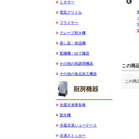
ミキサー
-
業務用スパイラルミ
業務用スパイラルミ
業務用電気コンベク
電気グリドル
キサー 10L
キサー 30L
ションオーブン
フライヤー
HTHS10INK
HTHS30IN
STTE21
330,000円（税込）
595,100円（税込）
184,800円（税込）
クレープ焼き機
蒸し器・保温機
製麺機・ゆで麺器
その他の熱調理機器
この商
その他の食品加工機器
この商
冷蔵冷凍庫各種
製氷機
冷蔵冷凍ショーケース
冷凍ストッカー