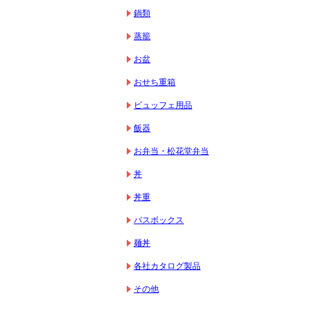
鍋類
蒸籠
お盆
おせち重箱
ビュッフェ用品
飯器
お弁当・松花堂弁当
丼
丼重
バスボックス
麺丼
各社カタログ製品
その他