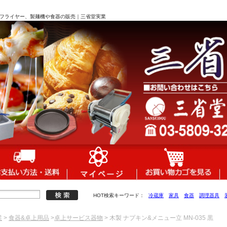
サー、フライヤー、製麺機や食器の販売｜三省堂実業
HOT検索キーワード：
冷蔵庫
家具
食器
調理器具
業
>
食器&卓上用品
>
卓上サービス器物
> 木製 ナプキン&メニュー立 MN-035 黒