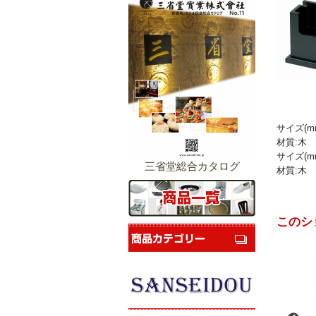
サイズ(mm
材質:木
サイズ(mm
三省堂総合カタログ
材質:木
このシ