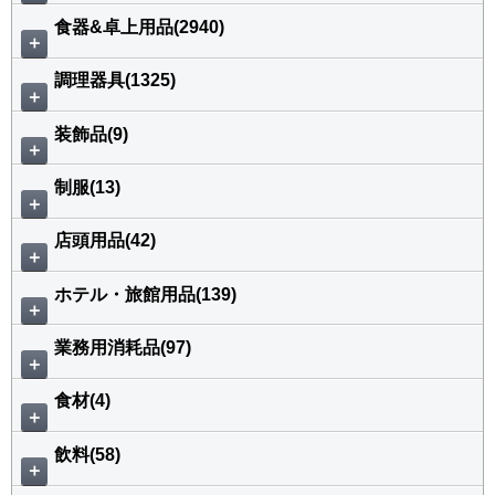
食器&卓上用品(2940)
＋
調理器具(1325)
＋
装飾品(9)
＋
制服(13)
＋
店頭用品(42)
＋
ホテル・旅館用品(139)
＋
業務用消耗品(97)
＋
食材(4)
＋
飲料(58)
＋