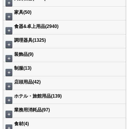
＋
家具(50)
＋
食器&卓上用品(2940)
＋
調理器具(1325)
＋
装飾品(9)
＋
制服(13)
＋
店頭用品(42)
＋
ホテル・旅館用品(139)
＋
業務用消耗品(97)
＋
食材(4)
＋