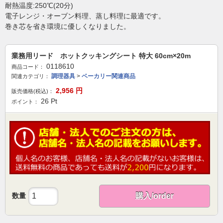
耐熱温度:250℃(20分)
電子レンジ・オーブン料理、蒸し料理に最適です。
巻き芯を省き環境に優しくなりました。
業務用リード ホットクッキングシート 特大 60cm×20m
0118610
商品コード：
調理器具
>
ベーカリー関連商品
関連カテゴリ：
2,956
円
販売価格(税込)：
26
Pt
ポイント：
数量
購入/order