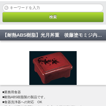
【耐熱ABS樹脂】光月丼重 後藤塗モミジ内朱 親・蓋 2-821-11 167*143*75(mm)【代引き不可】
■業務用食器
■耐熱ABS樹脂製の製品です。
■食器洗浄器への対応 OK