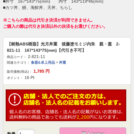
■外寸 167*143*75(mm) 内寸 143*119*46(mm)
■カツ丼、鰻、海鮮丼、天丼、ちらし
※こちらの商品は代引き決済が利用できません。
ご購入の際は代引き決済以外の決済をお選びください。
【耐熱ABS樹脂】光月丼重 後藤塗モミジ内朱 親・蓋 2-
821-11 167*143*75(mm)【代引き不可】
2-821-11
商品コード：
食器&卓上用品
>
丼重
関連カテゴリ：
1,785
円
販売価格(税込)：
16
Pt
ポイント：