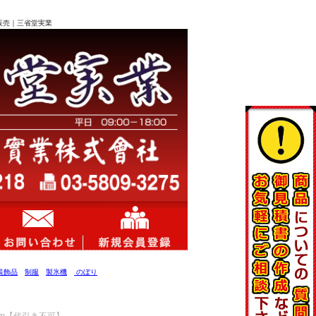
の販売｜三省堂実業
装飾品
制服
製氷機
のぼり
2mm【代引き不可】