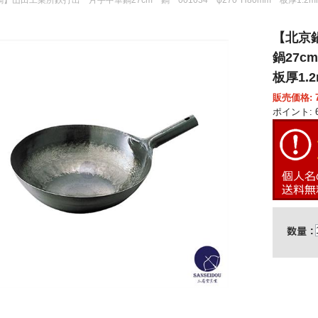
【北京
鍋27c
板厚1.
販売価格: 7
ポイント: 