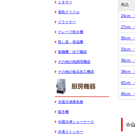
ミキサー
商品
電気グリドル
24cm
フライヤー
27cm
クレープ焼き機
30cm
蒸し器・保温機
33cm
製麺機・ゆで麺器
36cm
その他の熱調理機器
39cm
その他の食品加工機器
42cm
45cm
冷蔵冷凍庫各種
製氷機
冷蔵冷凍ショーケース
☆山
冷凍ストッカー