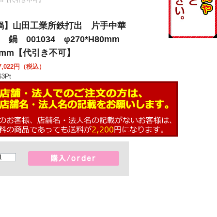
鍋】山田工業所鉄打出 片手中華
m 鍋 001034 φ270*H80mm
2mm【代引き不可】
,022
円（税込）
63
Pt