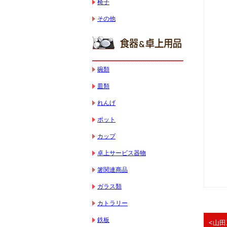
椅子
その他
碗類
皿類
れんげ
ポット
カップ
卓上サービス器物
箸関連商品
ガラス類
カトラリー
鉄板
<山田