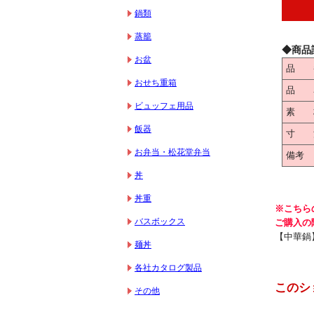
鍋類
蒸籠
◆商品
お盆
品 
おせち重箱
品 
ビュッフェ用品
素 
飯器
寸 
お弁当・松花堂弁当
備考
丼
丼重
※こちら
バスボックス
ご購入の
【中華鍋
麺丼
各社カタログ製品
このシ
その他