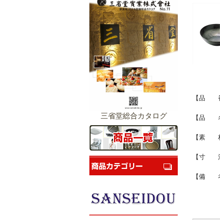
【品 番】
三省堂総合カタログ
【品 名
【素 
【寸 法】
【備 考