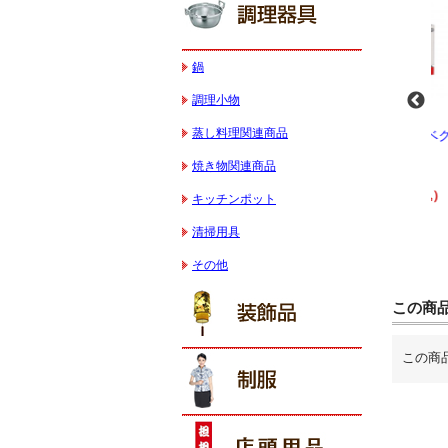
鍋
調理小物
蒸し料理関連商品
-
業務用スパイラルミ
業務用スパイラルミ
業務用電気コンベク
キサー 10L
キサー 30L
ションオーブン
焼き物関連商品
HTHS10INK
HTHS30IN
STTE21
330,000円（税込）
595,100円（税込）
184,800円（税込）
キッチンポット
清掃用具
その他
この商
この商