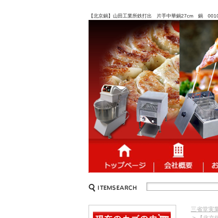
【北京鍋】山田工業所鉄打出 片手中華鍋27cm 鍋 0010
三省堂実
> 【北京