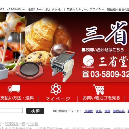
34 φ270*H80mm 板厚1.2mm【代引き不可】｜ 業務用ミキサー、フライヤー、製麺機や食器
HOT検索キーワード：
冷蔵庫
家具
食器
調理器具
業
>
調理器具
>
鍋
>
北京鍋
鍋】山田工業所鉄打出 片手中華鍋27cm 鍋 001034 φ270*H80mm 板厚1.