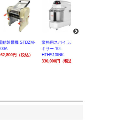
麺機 STDZM-
業務用スパイラルミ
業務用スパイラルミ
業務用電気
キサー 10L
キサー 30L
ションオー
800円（税込）
HTHS10INK
HTHS30IN
STTE21
330,000円（税込）
595,100円（税込）
184,800