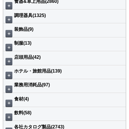
食器&卓上用品(2860)
＋
調理器具(1325)
＋
装飾品(9)
＋
制服(13)
＋
店頭用品(42)
＋
ホテル・旅館用品(139)
＋
業務用消耗品(97)
＋
食材(4)
＋
飲料(58)
＋
各社カタログ製品(2743)